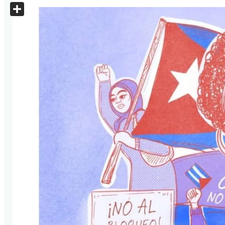
X
Share