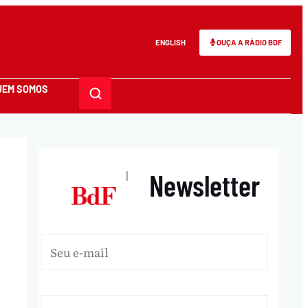
ENGLISH
OUÇA A RÁDIO BDF
UEM SOMOS
Newsletter
|