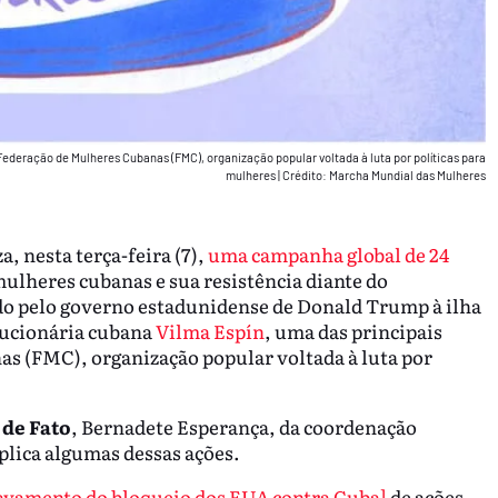
ederação de Mulheres Cubanas (FMC), organização popular voltada à luta por políticas para
mulheres
|
Crédito: Marcha Mundial das Mulheres
 nesta terça-feira (7),
uma campanha global de 24
ulheres cubanas e sua resistência diante do
o pelo governo estadunidense de Donald Trump à ilha
lucionária cubana
Vilma Espín
, uma das principais
s (FMC), organização popular voltada à luta por
 de Fato
, Bernadete Esperança, da coordenação
lica algumas dessas ações.
avamento do bloqueio dos EUA contra Cuba]
de ações