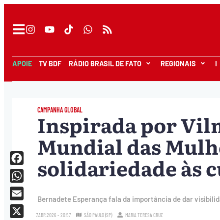
APOIE
TV BDF
RÁDIO BRASIL DE FATO
REGIONAIS
I
CAMPANHA GLOBAL
Inspirada por Vil
Mundial das Mulh
solidariedade às 
Facebook
WhatsApp
Bernadete Esperança fala da importância de dar visibilid
Email
7.ABR.2026 - 20:57
SÃO PAULO (SP)
MARIA TERESA CRUZ