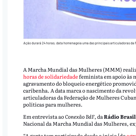
Ação durará 24 horas; data homenageia uma das principais articuladoras da F
A Marcha Mundial das Mulheres (MMM) realiza,
horas de solidariedade
feminista em apoio às m
agravamento do bloqueio energético promovid
caribenha. A data marca o nascimento da revo
articuladoras da Federação de Mulheres Cubana
políticas para mulheres.
Em entrevista ao
Conexão BdF
, da
Rádio Brasil
Nacional da Marcha Mundial das Mulheres, exp
“A gente tem participado desde o início [do
agr