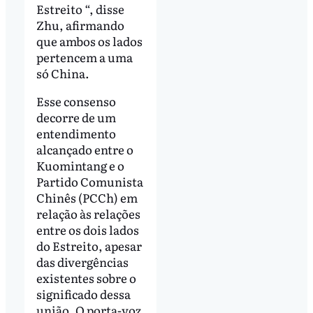
Estreito “, disse
Zhu, afirmando
que ambos os lados
pertencem a uma
só China.
Esse consenso
decorre de um
entendimento
alcançado entre o
Kuomintang e o
Partido Comunista
Chinês (PCCh) em
relação às relações
entre os dois lados
do Estreito, apesar
das divergências
existentes sobre o
significado dessa
união. O porta-voz