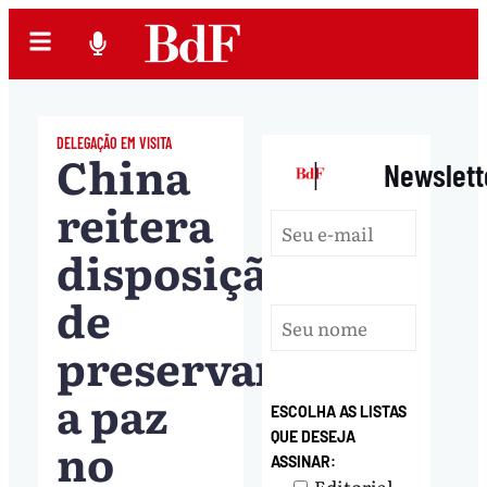
DELEGAÇÃO EM VISITA
China
|
Newslett
reitera
disposição
de
preservar
a paz
ESCOLHA AS LISTAS
QUE DESEJA
no
ASSINAR:
Editorial