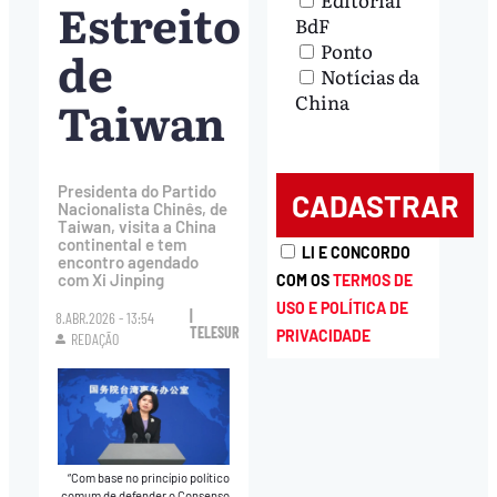
Estreito
BdF
Ponto
de
Notícias da
Taiwan
China
Presidenta do Partido
Nacionalista Chinês, de
Taiwan, visita a China
continental e tem
LI E CONCORDO
encontro agendado
com Xi Jinping
COM OS
TERMOS DE
USO E POLÍTICA DE
|
8.ABR.2026 - 13:54
TELESUR
PRIVACIDADE
REDAÇÃO
“Com base no princípio político
comum de defender o Consenso