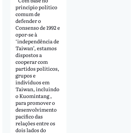
“Com base no
princípio político
comum de
defender o
Consenso de 1992 e
opor-se à
‘independência de
Taiwan’, estamos
dispostos a
cooperar com
partidos políticos,
grupos e
indivíduos em
Taiwan, incluindo
o Kuomintang ,
para promover o
desenvolvimento
pacífico das
relações entre os
dois lados do