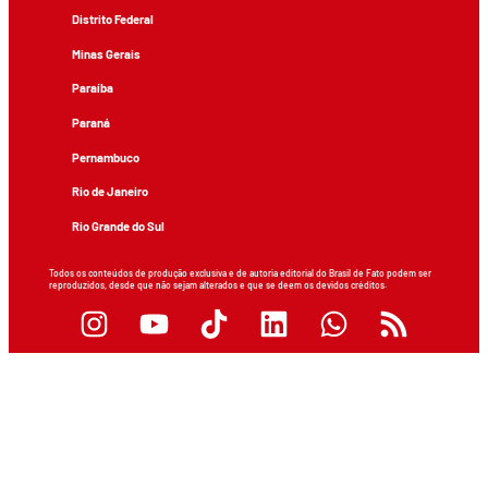
Distrito Federal
Minas Gerais
Paraíba
Paraná
Pernambuco
Rio de Janeiro
Rio Grande do Sul
Todos os conteúdos de produção exclusiva e de autoria editorial do Brasil de Fato podem ser
reproduzidos, desde que não sejam alterados e que se deem os devidos créditos.