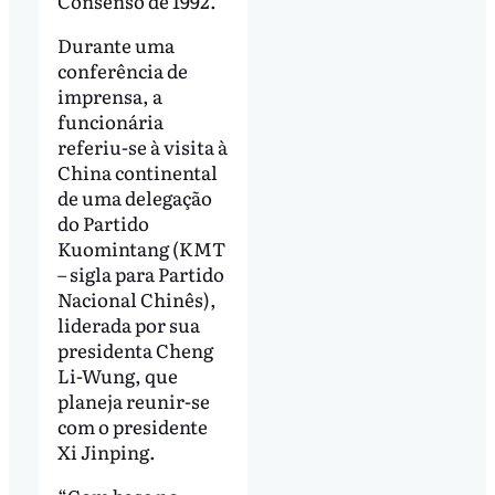
Consenso de 1992.
Durante uma
conferência de
imprensa, a
funcionária
referiu-se à visita à
China continental
de uma delegação
do Partido
Kuomintang (KMT
– sigla para Partido
Nacional Chinês),
liderada por sua
presidenta Cheng
Li-Wung, que
planeja reunir-se
com o presidente
Xi Jinping.