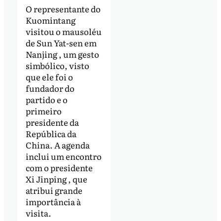
O representante do
Kuomintang
visitou o mausoléu
de Sun Yat-sen em
Nanjing , um gesto
simbólico, visto
que ele foi o
fundador do
partido e o
primeiro
presidente da
República da
China. A agenda
inclui um encontro
com o presidente
Xi Jinping , que
atribui grande
importância à
visita.