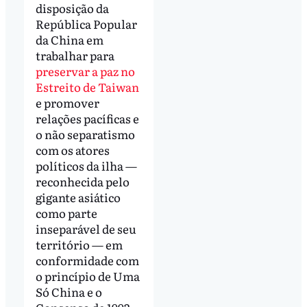
disposição da
República Popular
da China em
trabalhar para
preservar a paz no
Estreito de Taiwan
e promover
relações pacíficas e
o não separatismo
com os atores
políticos da ilha —
reconhecida pelo
gigante asiático
como parte
inseparável de seu
território — em
conformidade com
o princípio de Uma
Só China e o