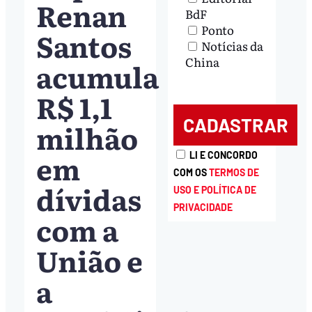
Renan
BdF
Ponto
Santos
Notícias da
China
acumula
R$ 1,1
milhão
em
LI E CONCORDO
COM OS
TERMOS DE
dívidas
USO E POLÍTICA DE
PRIVACIDADE
com a
União e
a