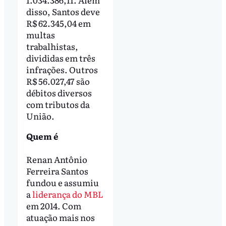
disso, Santos deve
R$ 62.345,04 em
multas
trabalhistas,
divididas em três
infrações. Outros
R$ 56.027,47 são
débitos diversos
com tributos da
União.
Quem é
Renan Antônio
Ferreira Santos
fundou e assumiu
a
liderança do MBL
em 2014. Com
atuação mais nos