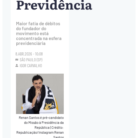
Previdência
Maior fatia de débitos
do fundador do
movimento está
concentrada na esfera
previdenciária
8.ABR.2026 - 10:08
SÃO PAULO (SP)
IGOR CARVALHO
Renan Santos é pré-candidato
do Missão à Presidência da
República
|
Crédito:
Republicação/Instagram Renan
Santos