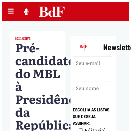
EXCLUSIVA
Pré-
|
Newslett
candidato
do MBL
à
Presidência
da
ESCOLHA AS LISTAS
QUE DESEJA
República,
ASSINAR:
Editorial