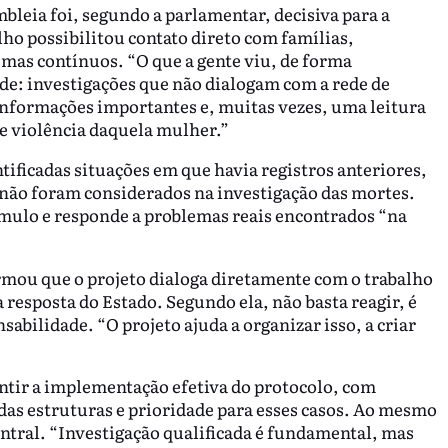
mbleia foi, segundo a parlamentar, decisiva para a
lho possibilitou contato direto com famílias,
emas contínuos. “O que a gente viu, de forma
de: investigações que não dialogam com a rede de
 informações importantes e, muitas vezes, uma leitura
e violência daquela mulher.”
ficadas situações em que havia registros anteriores,
e não foram considerados na investigação das mortes.
cúmulo e responde a problemas reais encontrados “na
rmou que o projeto dialoga diretamente com o trabalho
 resposta do Estado. Segundo ela, não basta reagir, é
abilidade. “O projeto ajuda a organizar isso, a criar
rantir a implementação efetiva do protocolo, com
das estruturas e prioridade para esses casos. Ao mesmo
ntral. “Investigação qualificada é fundamental, mas