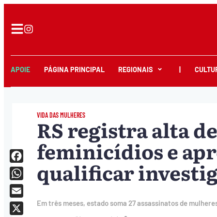
APOIE
PÁGINA PRINCIPAL
REGIONAIS
|
CULTU
VIDA DAS MULHERES
RS registra alta d
feminicídios e apr
qualificar investi
Facebook
WhatsApp
Email
Em três meses, estado soma 27 assassinatos de mulheres;