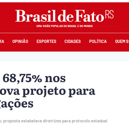
RA
OPINIÃO
ESPORTES
CIDADES
POLÍTICA
QUEM 
e 68,75% nos
ova projeto para
gações
 proposta estabelece diretrizes para protocolo estadual