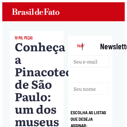
10 MIL PEÇAS
Conheça
|
Newslett
a
Pinacoteca
de São
Paulo:
um dos
ESCOLHA AS LISTAS
museus
QUE DESEJA
ASSINAR: