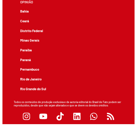
OPINIÃO
Bahia
Ceará
Distrito Federal
Minas Gerais
Paraíba
Paraná
Pernambuco
Rio de Janeiro
Rio Grande do Sul
Todos os conteúdos de produção exclusiva e de autoria editorial do Brasil de Fato podem ser
reproduzidos, desde que não sejam alterados e que se deem os devidos créditos.