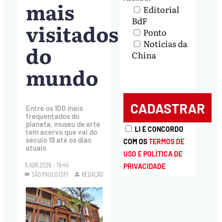
mais
Editorial
BdF
visitados
Ponto
Notícias da
do
China
mundo
Entre os 100 mais
frequentados do
planeta, museu de arte
LI E CONCORDO
tem acervo que vai do
século 19 até os dias
COM OS
TERMOS DE
atuais
USO E POLÍTICA DE
9.ABR.2026 - 18:45
PRIVACIDADE
SÃO PAULO (SP)
REDAÇÃO