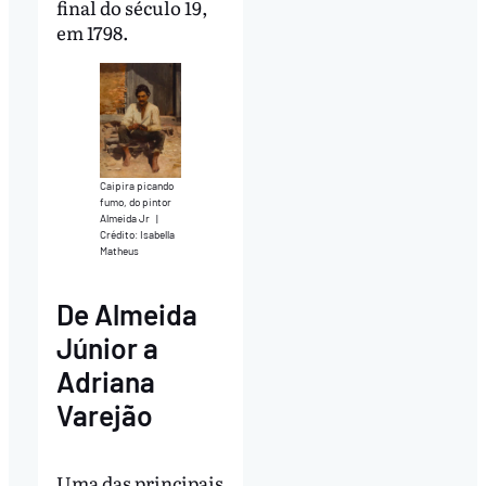
final do século 19,
em 1798.
Caipira picando
fumo, do pintor
Almeida Jr
|
Crédito: Isabella
Matheus
De Almeida
Júnior a
Adriana
Varejão
Uma das principais