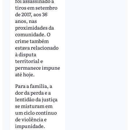
foi assassinado a
tiros em setembro
de 2017, aos 36
anos, nas
proximidades da
comunidade. O
crime também
estava relacionado
à disputa
territorial e
permanece impune
até hoje.
Para a família, a
dor da perda e a
lentidão da justiça
se misturam em
um ciclo contínuo
de violência e
impunidade.