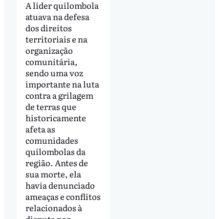
A líder quilombola
atuava na defesa
dos direitos
territoriais e na
organização
comunitária,
sendo uma voz
importante na luta
contra a grilagem
de terras que
historicamente
afeta as
comunidades
quilombolas da
região. Antes de
sua morte, ela
havia denunciado
ameaças e conflitos
relacionados à
disputa por