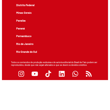
Distrito Federal
Minas Gerais
Paraíba
Paraná
Pernambuco
Rio de Janeiro
Rio Grande do Sul
Todos os conteúdos de produção exclusiva e de autoria editorial do Brasil de Fato podem ser
reproduzidos, desde que não sejam alterados e que se deem os devidos créditos.