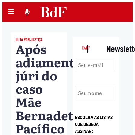
LUTA POR JUSTIÇA
Após
|
Newslett
adiamento,
júri do
caso
Mãe
Bernadete
ESCOLHA AS LISTAS
Pacífico
QUE DESEJA
ASSINAR: