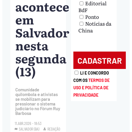
acontece
Editorial
BdF
em
Ponto
Notícias da
Salvador
China
nesta
segunda
(13)
LI E CONCORDO
COM OS
TERMOS DE
USO E POLÍTICA DE
Comunidade
quilombola e ativistas
PRIVACIDADE
se mobilizam para
pressionar o sistema
judiciário no Fórum Ruy
Barbosa
11.ABR.2026 - 18:53
SALVADOR (BA)
REDAÇÃO