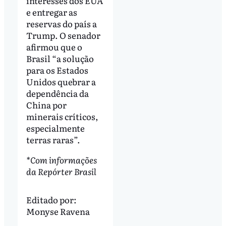
interesses dos EUA
e entregar as
reservas do país a
Trump. O senador
afirmou que o
Brasil “a solução
para os Estados
Unidos quebrar a
dependência da
China por
minerais críticos,
especialmente
terras raras”.
*Com informações
da Repórter Brasil
Editado por:
Monyse Ravena