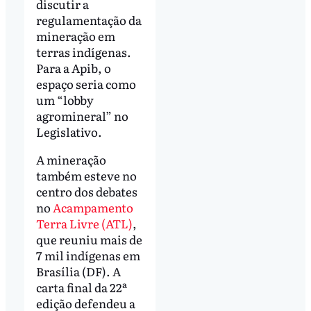
discutir a
regulamentação da
mineração em
terras indígenas.
Para a Apib, o
espaço seria como
um “lobby
agromineral” no
Legislativo.
A mineração
também esteve no
centro dos debates
no
Acampamento
Terra Livre (ATL)
,
que reuniu mais de
7 mil indígenas em
Brasília (DF). A
carta final da 22ª
edição defendeu a