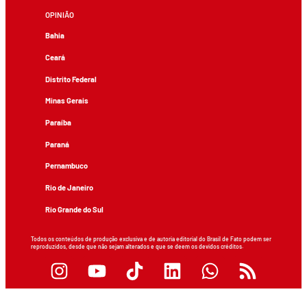
OPINIÃO
Bahia
Ceará
Distrito Federal
Minas Gerais
Paraíba
Paraná
Pernambuco
Rio de Janeiro
Rio Grande do Sul
Todos os conteúdos de produção exclusiva e de autoria editorial do Brasil de Fato podem ser
reproduzidos, desde que não sejam alterados e que se deem os devidos créditos.