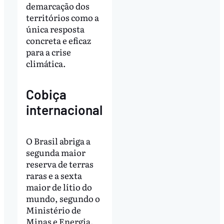
demarcação dos
territórios como a
única resposta
concreta e eficaz
para a crise
climática.
Cobiça
internacional
O Brasil abriga a
segunda maior
reserva de terras
raras e a sexta
maior de lítio do
mundo, segundo o
Ministério de
Minas e Energia.