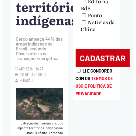
territórios
Editorial
BdF
indígenas
Ponto
Notícias da
China
Cerco ameaça 44% das
áreas indígenas no
Brasil, segundo
Observatório da
Transição Energética
12.ABR.2026 - 14:27
LI E CONCORDO
RIO DE JANEIRO (RJ)
COM OS
TERMOS DE
REDAÇÃO
USO E POLÍTICA DE
PRIVACIDADE
Extração de minerais críticos
impacta territórios indígenas no
Brasil
|
Crédito: Fernando