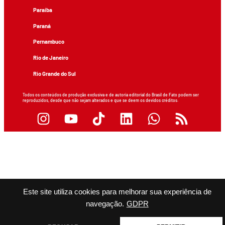
Paraíba
Paraná
Pernambuco
Rio de Janeiro
Rio Grande do Sul
Todos os conteúdos de produção exclusiva e de autoria editorial do Brasil de Fato podem ser
reproduzidos, desde que não sejam alterados e que se deem os devidos créditos.
Este site utiliza cookies para melhorar sua experiência de
navegação.
GDPR