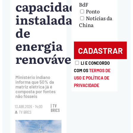
capacidade
BdF
Ponto
instalada
Notícias da
China
de
energia
renovável
LI E CONCORDO
COM OS
TERMOS DE
Ministério indiano
USO E POLÍTICA DE
informa que 50% da
PRIVACIDADE
matriz elétrica já é
composta por fontes
não fósseis
| TV
13.ABR.2026 - 14:00
BRICS
TV BRICS