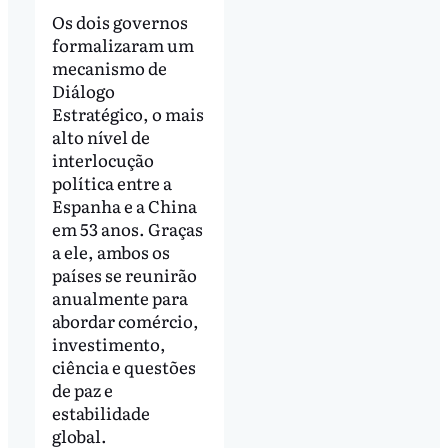
Os dois governos
formalizaram um
mecanismo de
Diálogo
Estratégico, o mais
alto nível de
interlocução
política entre a
Espanha e a China
em 53 anos. Graças
a ele, ambos os
países se reunirão
anualmente para
abordar comércio,
investimento,
ciência e questões
de paz e
estabilidade
global.