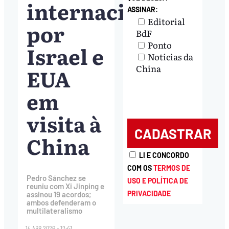
internacional
ASSINAR:
Editorial
por
BdF
Ponto
Israel e
Notícias da
China
EUA
em
visita à
China
LI E CONCORDO
COM OS
TERMOS DE
Pedro Sánchez se
USO E POLÍTICA DE
reuniu com Xi Jinping e
PRIVACIDADE
assinou 19 acordos;
ambos defenderam o
multilateralismo
14.ABR.2026 - 12:47