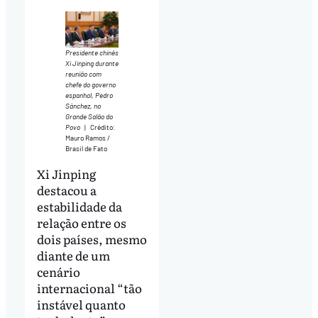
Presidente chinês
Xi Jinping durante
reunião com
chefe do governo
espanhol, Pedro
Sánchez, no
Grande Salão do
Povo
|
Crédito:
Mauro Ramos /
Brasil de Fato
Xi Jinping
destacou a
estabilidade da
relação entre os
dois países, mesmo
diante de um
cenário
internacional “tão
instável quanto