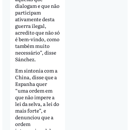
dialogam e que não
participam
ativamente desta
guerra ilegal,
acredito que não só
é bem-vindo, como
também muito
necessário”, disse
Sánchez.
Em sintonia com a
China, disse que a
Espanha quer
“uma ordem em
que não impere a
lei da selva, a lei do
mais forte”, e
denunciou que a
ordem