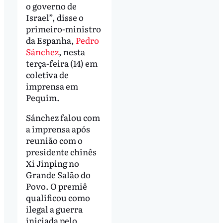
o governo de
Israel”, disse o
primeiro-ministro
da Espanha,
Pedro
Sánchez
, nesta
terça-feira (14) em
coletiva de
imprensa em
Pequim.
Sánchez falou com
a imprensa após
reunião com o
presidente chinês
Xi Jinping no
Grande Salão do
Povo. O premiê
qualificou como
ilegal a guerra
iniciada pelo