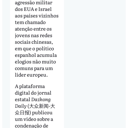
agressão militar
dos EUA e Israel
aos países vizinhos
tem chamado
atenção entre os
jovens nas redes
sociais chinesas,
em que o político
espanhol acumula
elogios não muito
comuns para um
líder europeu.
A plataforma
digital do jornal
estatal
Dazhong
Daily
(大众新闻-大
众日报) publicou
um vídeo sobre a
condenação de