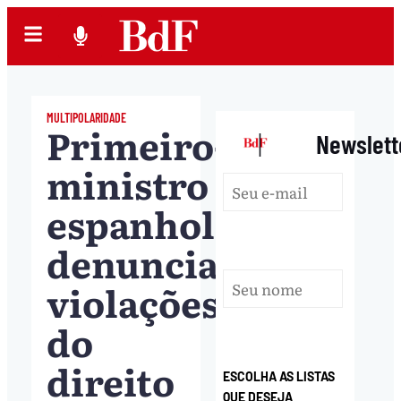
MULTIPOLARIDADE
Primeiro-
|
Newslett
ministro
espanhol
denuncia
violações
do
direito
ESCOLHA AS LISTAS
QUE DESEJA