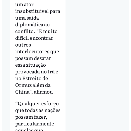
um ator
insubstituível para
uma saída
diplomática ao
conflito. “É muito
difícil encontrar
outros
interlocutores que
possam desatar
essa situação
provocada no Irã e
no Estreito de
Ormuz além da
China”, afirmou
“Qualquer esforço
que todas as nações
possam fazer,
particularmente
aquelas que