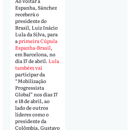
Ao voltar à
Espanha, Sánchez
receberá o
presidente do
Brasil, Luiz Inácio
Lula da Silva, para
a
primeira Cúpula
Espanha-Brasil
,
em Barcelona, no
dia 17 de abril.
Lula
também vai
participar da
“Mobilização
Progressista
Global” nos dias 17
e 18 de abril, ao
lado de outros
líderes como o
presidente da
Colômbia, Gustavo