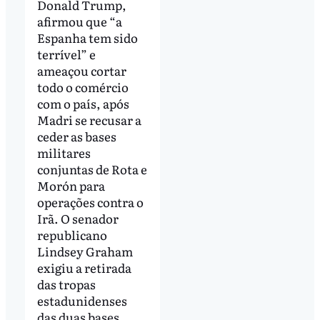
Donald Trump,
afirmou que “a
Espanha tem sido
terrível” e
ameaçou cortar
todo o comércio
com o país, após
Madri se recusar a
ceder as bases
militares
conjuntas de Rota e
Morón para
operações contra o
Irã. O senador
republicano
Lindsey Graham
exigiu a retirada
das tropas
estadunidenses
das duas bases.