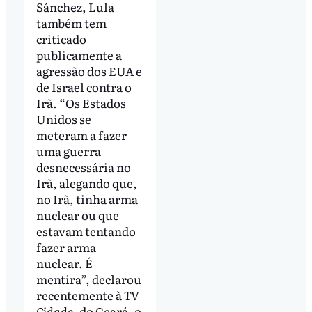
Sánchez, Lula
também tem
criticado
publicamente a
agressão dos EUA e
de Israel contra o
Irã. “Os Estados
Unidos se
meteram a fazer
uma guerra
desnecessária no
Irã, alegando que,
no Irã, tinha arma
nuclear ou que
estavam tentando
fazer arma
nuclear. É
mentira”, declarou
recentemente à
TV
Cidade
, do Ceará, o