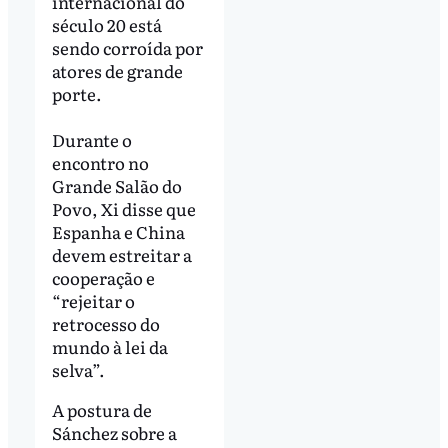
internacional do
século 20 está
sendo corroída por
atores de grande
porte.
Durante o
encontro no
Grande Salão do
Povo, Xi disse que
Espanha e China
devem estreitar a
cooperação e
“rejeitar o
retrocesso do
mundo à lei da
selva”.
A postura de
Sánchez sobre a