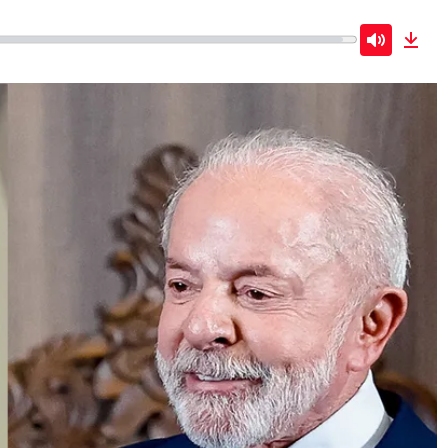
Mute
Dow