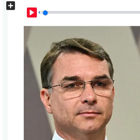
X
Share
Play