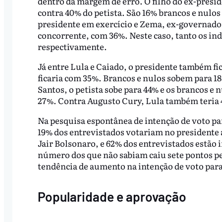
dentro da margem de erro. O filho do ex-presid
contra 40% do petista. São 16% brancos e nulos
presidente em exercício e Zema, ex-governador
concorrente, com 36%. Neste caso, tanto os in
respectivamente.
Já entre Lula e Caiado, o presidente também f
ficaria com 35%. Brancos e nulos sobem para 1
Santos, o petista sobe para 44% e os brancos e
27%. Contra Augusto Cury, Lula também teria 4
Na pesquisa espontânea de intenção de voto p
19% dos entrevistados votariam no presidente 
Jair Bolsonaro, e 62% dos entrevistados estão 
número dos que não sabiam caiu sete pontos p
tendência de aumento na intenção de voto para
Popularidade e aprovação