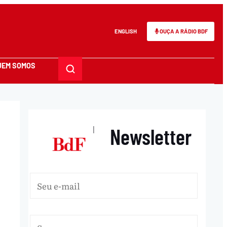
ENGLISH
OUÇA A RÁDIO BDF
UEM SOMOS
Newsletter
|