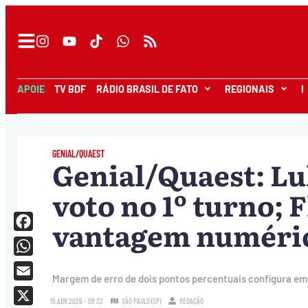
APOIE
TV BDF
RÁDIO BRASIL DE FATO
REGIONAIS
I
GENIAL/QUAEST
Genial/Quaest: Lul
voto no 1º turno; 
vantagem numéric
Facebook
WhatsApp
Margem de erro de dois pontos percentuais configura em
Email
15.ABR.2026 - 09:32
SÃO PAULO (SP)
REDAÇÃO