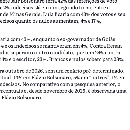
ente Jair Bolsonaro teria 42% das intenções de voto
 e 2% indecisos. Já em um segundo turno entre o
 de Minas Gerais, Lula ficaria com 43% dos votos e seu
decisos quanto os nulos aumentam, 4% e 17%,
icaria com 43%, enquanto o ex-governador de Goiás
8% e os indecisos se mantiveram em 4%. Contra Renan
 nulos superam o outro candidato, que tem 24% contra
4% e o escritor, 23%. Brancos e nulos sobem para 28%.
ara outubro de 2026, sem um cenário pré-determinado,
atual, 13% em Flávio Bolsonaro, 5% em “outros”, 1% em
indecisos. No comparativo com a pesquisa anterior, o
ercentuais e, desde novembro de 2025, é observada uma
 Flávio Bolsonaro.