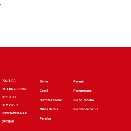
y
POLÍTICA
Bahia
Paraná
INTERNACIONAL
Ceará
Pernambuco
DIREITOS
Distrito Federal
Rio de Janeiro
BEM VIVER
Minas Gerais
Rio Grande do Sul
SOCIOAMBIENTAL
Paraíba
OPINIÃO