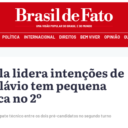
POLÍTICA
INTERNACIONAL
DIREITOS
BEM VIVER
OPINIÃO
Q
a lidera intenções de
Flávio tem pequena
a no 2º
pate técnico entre os dois pré-candidatos no segundo turno