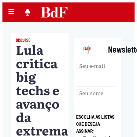
DISCURSO
Lula
|
Newslett
critica
big
techs e
avanço
da
ESCOLHA AS LISTAS
extrema
QUE DESEJA
ASSINAR: