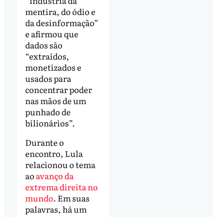
“indústria da
mentira, do ódio e
da desinformação”
e afirmou que
dados são
“extraídos,
monetizados e
usados para
concentrar poder
nas mãos de um
punhado de
bilionários”.
Durante o
encontro, Lula
relacionou o tema
ao
avanço da
extrema direita no
mundo
. Em suas
palavras, há um