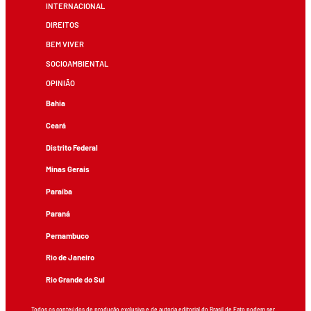
INTERNACIONAL
DIREITOS
BEM VIVER
SOCIOAMBIENTAL
OPINIÃO
Bahia
Ceará
Distrito Federal
Minas Gerais
Paraíba
Paraná
Pernambuco
Rio de Janeiro
Rio Grande do Sul
Todos os conteúdos de produção exclusiva e de autoria editorial do Brasil de Fato podem ser