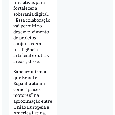
iniciativas para
fortalecer a
soberania digital.
“Essa colaboração
vai permitir o
desenvolvimento
de projetos
conjuntos em
inteligência
artificial e outras
áreas”, disse.
Sánchez afirmou
que Brasil e
Espanha atuam
como “países
motores” na
aproximação entre
União Europeia e
América Latina.