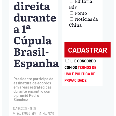
direita
Editorial
BdF
durante
Ponto
Notícias da
a 1ª
China
Cúpula
Brasil-
Espanha
LI E CONCORDO
COM OS
TERMOS DE
USO E POLÍTICA DE
Presidente participa de
PRIVACIDADE
assinatura de acordos
em áreas estratégicas
durante encontro com
o premiê Pedro
Sánchez
17.ABR.2026 - 16:29
SÃO PAULO (SP)
REDAÇÃO