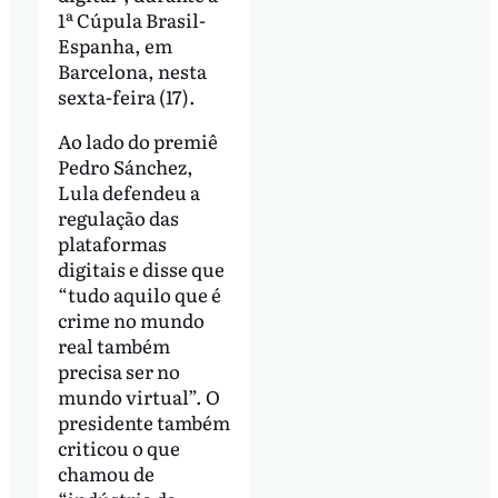
1ª Cúpula Brasil-
Espanha, em
Barcelona, nesta
sexta-feira (17).
Ao lado do premiê
Pedro Sánchez,
Lula defendeu a
regulação das
plataformas
digitais e disse que
“tudo aquilo que é
crime no mundo
real também
precisa ser no
mundo virtual”. O
presidente também
criticou o que
chamou de