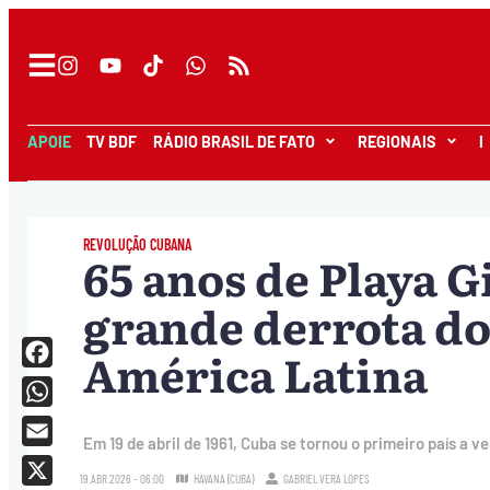
APOIE
TV BDF
RÁDIO BRASIL DE FATO
REGIONAIS
I
REVOLUÇÃO CUBANA
65 anos de Playa G
grande derrota do
América Latina
Facebook
WhatsApp
Em 19 de abril de 1961, Cuba se tornou o primeiro país a 
Email
19.ABR.2026 - 06:00
HAVANA (CUBA)
GABRIEL VERA LOPES