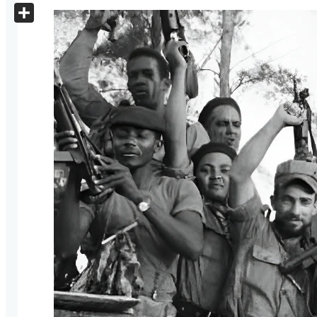
X
Share