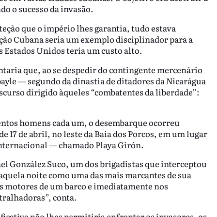
do o sucesso da invasão.
eção que o império lhes garantia, tudo estava
ão Cubana seria um exemplo disciplinador para a
s Estados Unidos teria um custo alto.
taria que, ao se despedir do contingente mercenário
ayle — segundo da dinastia de ditadores da Nicarágua
curso dirigido àqueles “combatentes da liberdade”:
zentos homens cada um, o desembarque ocorreu
 17 de abril, no leste da Baía dos Porcos, em um lugar
internacional — chamado Playa Girón.
el González Suco, um dos brigadistas que interceptou
 aquela noite como uma das mais marcantes de sua
os motores de um barco e imediatamente nos
ralhadoras”, conta.
cativa não lhes permitiria enfrentar os invasores, os