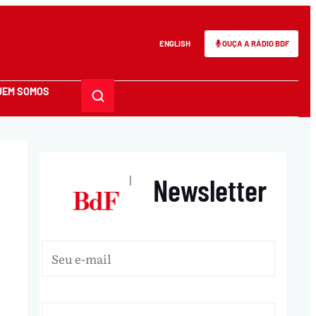
ENGLISH
OUÇA A RÁDIO BDF
UEM SOMOS
Newsletter
|