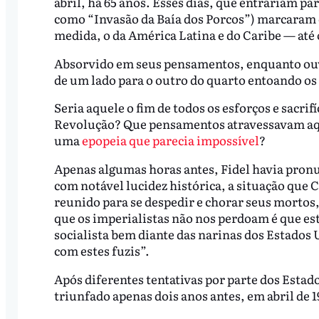
abril, há 65 anos. Esses dias, que entrariam p
como “Invasão da Baía dos Porcos”) marcaram
medida, o da América Latina e do Caribe — até o
Absorvido em seus pensamentos, enquanto ouvi
de um lado para o outro do quarto entoando os
Seria aquele o fim de todos os esforços e sacri
Revolução? Que pensamentos atravessavam aque
uma
epopeia que parecia impossível
?
Apenas algumas horas antes, Fidel havia pronu
com notável lucidez histórica, a situação que
reunido para se despedir e chorar seus mortos
que os imperialistas não nos perdoam é que e
socialista bem diante das narinas dos Estados
com estes fuzis”.
Após diferentes tentativas por parte dos Esta
triunfado apenas dois anos antes, em abril de 