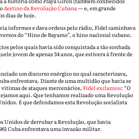
ara a história como Playa Girón (também conhecidos
 o
destino da Revolução Cubana
— e, em grande
s dias de hoje.
a informes e dava ordens pelo rádio, Fidel caminhava
 versos do “Hino de Bayamo”, o hino nacional cubano.
fícios pelos quais havia sido conquistada a tão sonhada
le jovem de apenas 34 anos, que estivera à frente de
nciado um discurso enérgico no qual caracterizava,
 Cuba enfrentava. Diante de uma multidão que havia se
, vítimas de ataques mercenários,
Fidel exclamou
: “O
stejamos aqui. Que tenhamos realizado uma Revolução
 Unidos. E que defendamos esta Revolução socialista
dos Unidos de derrubar a Revolução, que havia
1961 Cuba enfrentava uma invasão militar.