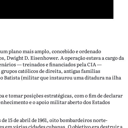
e um plano mais amplo, concebido e ordenado
s, Dwight D. Eisenhower. A operação estava a cargo da
enários — treinados e financiados pela CIA —
 grupos católicos de direita, antigas famílias
io Batista (militar que instaurou uma ditadura na ilha
 e tomar posições estratégicas, com o fim de declarar
onhecimento e o apoio militar aberto dos Estados
 de 15 de abril de 1961, oito bombardeiros norte-
 em várias cidades cubanas. O objetivo era destruir a