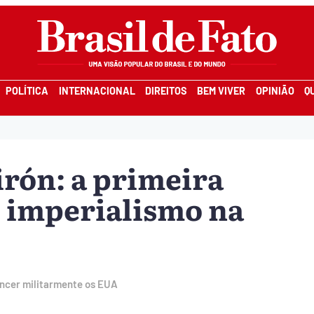
POLÍTICA
INTERNACIONAL
DIREITOS
BEM VIVER
OPINIÃO
Q
irón: a primeira
 imperialismo na
vencer militarmente os EUA