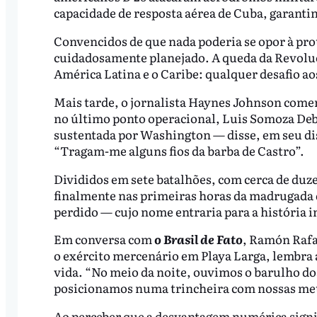
capacidade de resposta aérea de Cuba, garantin
Convencidos de que nada poderia se opor à prot
cuidadosamente planejado. A queda da Revoluç
América Latina e o Caribe: qualquer desafio ao
Mais tarde, o jornalista Haynes Johnson comen
no último ponto operacional, Luis Somoza Deb
sustentada por Washington — disse, em seu dis
“Tragam-me alguns fios da barba de Castro”.
Divididos em sete batalhões, com cerca de du
finalmente nas primeiras horas da madrugada de
perdido — cujo nome entraria para a história 
Em conversa com
o Brasil de Fato
, Ramón Rafa
o exército mercenário em Playa Larga, lembra
vida. “No meio da noite, ouvimos o barulho d
posicionamos numa trincheira com nossas met
Ao perceber que a desvantagem numérica signifi