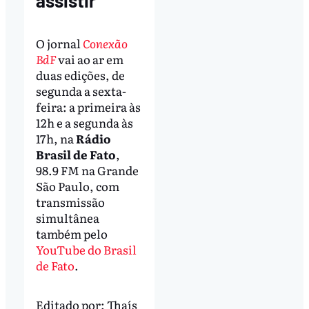
assistir
O jornal
Conexão
BdF
vai ao ar em
duas edições, de
segunda a sexta-
feira: a primeira às
12h e a segunda às
17h, na
Rádio
Brasil de Fato
,
98.9 FM na Grande
São Paulo, com
transmissão
simultânea
também pelo
YouTube do Brasil
de Fato
.
Editado por:
Thaís