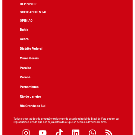
BEM VIVER
SOCIOAMBIENTAL
OPINIÃO
Bahia
Ceará
Distrito Federal
Minas Gerais
Paraíba
Paraná
Pernambuco
Rio de Janeiro
Rio Grande do Sul
Todos os conteúdos de produção exclusiva e de autoria editorial do Brasil de Fato podem ser
reproduzidos, desde que não sejam alterados e que se deem os devidos créditos.