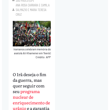
SÃO PAULO (SP)
ANA ROSA CARRARA
E
CAMILA
SALMAZIO
E
MARIA TERESA
CRUZ
Iranianos celebram memória do
aiatolá Ali Khamenei em Teerã
|
Crédito: AFP
O Irã deseja o fim
da guerra, mas
quer seguir com
seu
programa
nuclear de
enriquecimento de
urânio
e a garantia