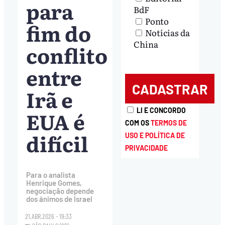
para
BdF
Ponto
fim do
Notícias da
China
conflito
entre
Irã e
EUA é
LI E CONCORDO
COM OS
TERMOS DE
difícil
USO E POLÍTICA DE
PRIVACIDADE
Para o analista
Henrique Gomes,
negociação depende
dos ânimos de Israel
21.ABR.2026 - 19:33