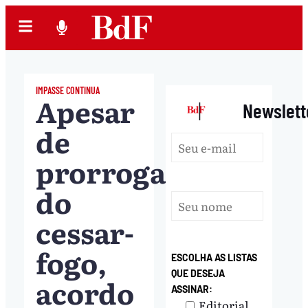
IMPASSE CONTINUA
Apesar
|
Newslett
de
prorrogação
do
cessar-
fogo,
ESCOLHA AS LISTAS
QUE DESEJA
acordo
ASSINAR:
Editorial