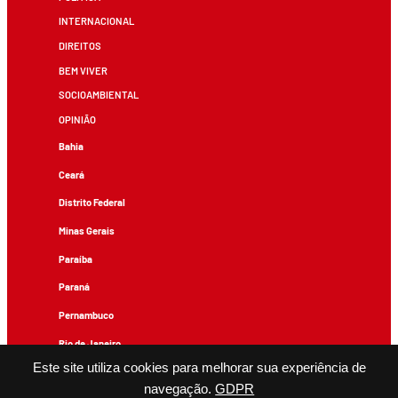
INTERNACIONAL
DIREITOS
BEM VIVER
SOCIOAMBIENTAL
OPINIÃO
Bahia
Ceará
Distrito Federal
Minas Gerais
Paraíba
Paraná
Pernambuco
Rio de Janeiro
Este site utiliza cookies para melhorar sua experiência de
Rio Grande do Sul
navegação.
GDPR