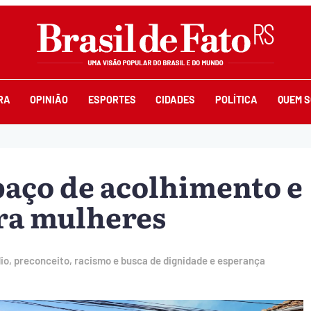
RA
OPINIÃO
ESPORTES
CIDADES
POLÍTICA
QUEM 
aço de acolhimento e
ra mulheres
dio, preconceito, racismo e busca de dignidade e esperança