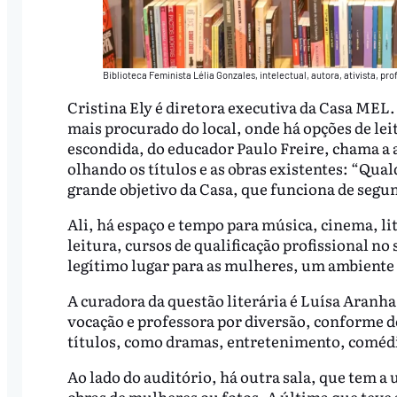
Biblioteca Feminista Lélia Gonzales, intelectual, autora, ativista, prof
Cristina Ely é diretora executiva da Casa MEL. 
mais procurado do local, onde há opções de leit
escondida, do educador Paulo Freire, chama a a
olhando os títulos e as obras existentes: “Qual
grande objetivo da Casa, que funciona de segund
Ali, há espaço e tempo para música, cinema, lit
leitura, cursos de qualificação profissional no
legítimo lugar para as mulheres, um ambiente e
A curadora da questão literária é Luísa Aranha
vocação e professora por diversão, conforme des
títulos, como dramas, entretenimento, comédia
Ao lado do auditório, há outra sala, que tem a
obras de mulheres ou fotos. A última que teve 