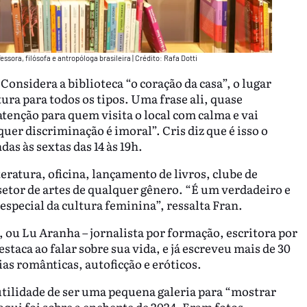
essora, filósofa e antropóloga brasileira | Crédito: Rafa Dotti
Considera a biblioteca “o coração da casa”, o lugar
ura para todos os tipos. Uma frase ali, quase
tenção para quem visita o local com calma e vai
quer discriminação é imoral”. Cris diz que é isso o
as às sextas das 14 às 19h.
eratura, oficina, lançamento de livros, clube de
 setor de artes de qualquer gênero. “É um verdadeiro e
special da cultura feminina”, ressalta Fran.
, ou Lu Aranha – jornalista por formação, escritora por
taca ao falar sobre sua vida, e já escreveu mais de 30
s românticas, autoficção e eróticos.
 utilidade de ser uma pequena galeria para “mostrar
aqui foi sobre a enchente de 2024. Eram fotos