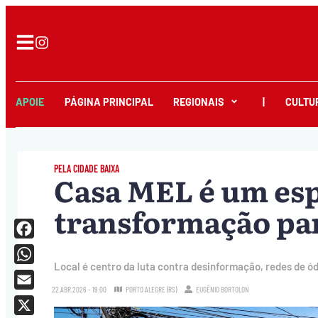
APOIE
PÁGINA PRINCIPAL
REGIONAIS
|
CULTU
PELA CIDADE BAIXA
Casa MEL é um esp
transformação pa
Facebook
Local é centro da luta contra desinformação, redes de ó
WhatsApp
22.ABR.2026 - 19:00
PORTO ALEGRE (RS)
EUGÊNIO BORTOLON
Email