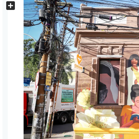
X
Share