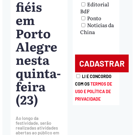
fiéis
Editorial
BdF
em
Ponto
Notícias da
Porto
China
Alegre
nesta
quinta-
LI E CONCORDO
feira
COM OS
TERMOS DE
USO E POLÍTICA DE
(23)
PRIVACIDADE
Ao longo da
festividade, serão
realizadas atividades
abertas ao público em