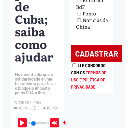
Editorial
de
BdF
Ponto
Cuba;
Notícias da
saiba
China
como
ajudar
LI E CONCORDO
COM OS
TERMOS DE
Movimento diz que a
solidariedade é uma
USO E POLÍTICA DE
ferramenta para furar
PRIVACIDADE
o bloqueio imposto
pelos EUA à ilha
23.ABR.2026 - 16:57
SÃO PAULO (SP)
REDAÇÃO