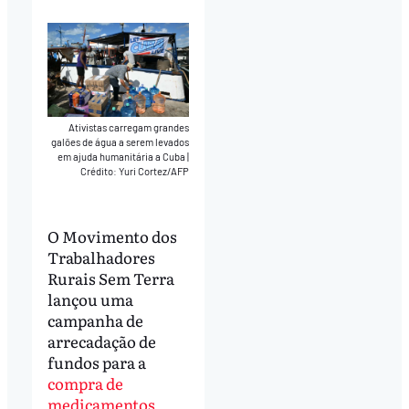
Play
Mute
Download
Ativistas carregam grandes
galões de água a serem levados
em ajuda humanitária a Cuba
|
Crédito: Yuri Cortez/AFP
O Movimento dos
Trabalhadores
Rurais Sem Terra
lançou uma
campanha de
arrecadação de
fundos para a
compra de
medicamentos