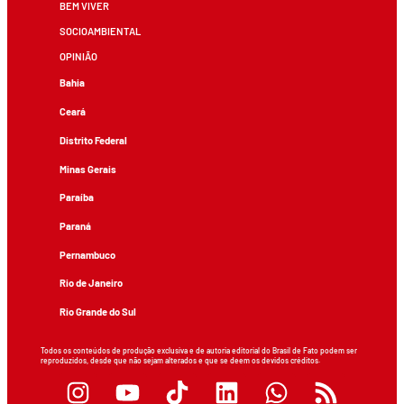
BEM VIVER
SOCIOAMBIENTAL
OPINIÃO
Bahia
Ceará
Distrito Federal
Minas Gerais
Paraíba
Paraná
Pernambuco
Rio de Janeiro
Rio Grande do Sul
Todos os conteúdos de produção exclusiva e de autoria editorial do Brasil de Fato podem ser
reproduzidos, desde que não sejam alterados e que se deem os devidos créditos.