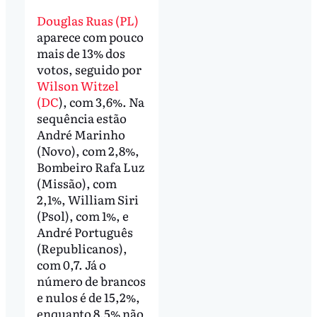
Douglas Ruas (PL)
aparece com pouco
mais de 13% dos
votos, seguido por
Wilson Witzel
(DC
), com 3,6%. Na
sequência estão
André Marinho
(Novo), com 2,8%,
Bombeiro Rafa Luz
(Missão), com
2,1%, William Siri
(Psol), com 1%, e
André Português
(Republicanos),
com 0,7. Já o
número de brancos
e nulos é de 15,2%,
enquanto 8,5% não