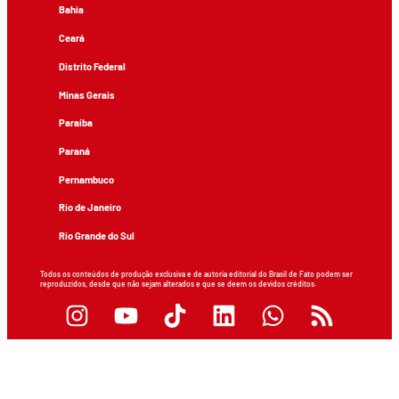
Bahia
Ceará
Distrito Federal
Minas Gerais
Paraíba
Paraná
Pernambuco
Rio de Janeiro
Rio Grande do Sul
Todos os conteúdos de produção exclusiva e de autoria editorial do Brasil de Fato podem ser
reproduzidos, desde que não sejam alterados e que se deem os devidos créditos.