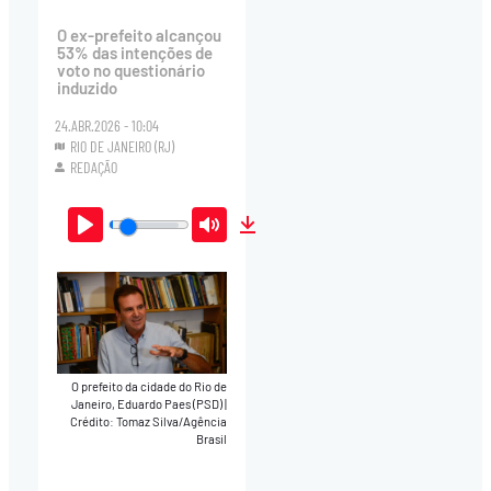
O ex-prefeito alcançou
53% das intenções de
voto no questionário
induzido
24.ABR.2026 - 10:04
RIO DE JANEIRO (RJ)
REDAÇÃO
Play
Mute
Download
O prefeito da cidade do Rio de
Janeiro, Eduardo Paes (PSD)
|
Crédito: Tomaz Silva/Agência
Brasil