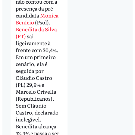
não contou com a
presença da pré-
candidata
Monica
Benício
(Psol),
Benedita da Silva
(PT)
sai
ligeiramente à
frente com 30,4%.
Em um primeiro
cenário, ela é
seguida por
Cláudio Castro
(PL) 29,9% e
Marcelo Crivella
(Republicanos).
Sem Cláudio
Castro, declarado
inelegível,
Benedita alcança
32,3% e passa a ser