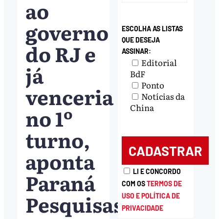
ao
governo
ESCOLHA AS LISTAS
QUE DESEJA
do RJ e
ASSINAR:
Editorial
já
BdF
Ponto
venceria
Notícias da
China
no 1º
turno,
aponta
LI E CONCORDO
Paraná
COM OS
TERMOS DE
Pesquisas
USO E POLÍTICA DE
PRIVACIDADE