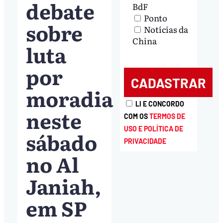
debate
BdF
Ponto
sobre
Notícias da
China
luta
por
moradia
LI E CONCORDO
neste
COM OS
TERMOS DE
USO E POLÍTICA DE
sábado
PRIVACIDADE
no Al
Janiah,
em SP