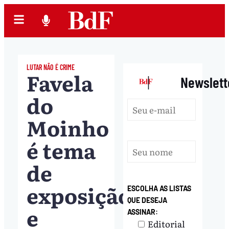
LUTAR NÃO É CRIME
Favela
|
Newslett
do
Moinho
é tema
de
exposição
ESCOLHA AS LISTAS
QUE DESEJA
e
ASSINAR:
Editorial