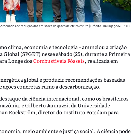
 coordenadas de redução das emissões de gases de efeito estufa
|
Crédito: Divulgação/SPGET
omo clima, economia e tecnologia – anunciou a criação
ca Global (SPGET) nesse sábado (25), durante a Primeira
para Longe dos
Combustíveis Fósseis
, realizada em
 energética global e produzir recomendações baseadas
 e ações concretas rumo à descarbonização.
estaque da ciência internacional, como os brasileiros
mazônia, e Gilberto Jannuzzi, da Universidade
han Rockström, diretor do Instituto Potsdam para
conomia, meio ambiente e justiça social. A ciência pode