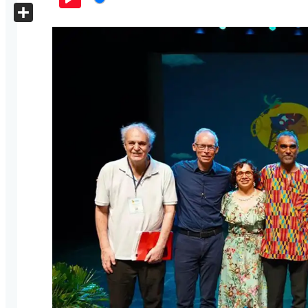
X
Play
Share