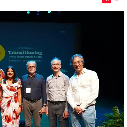
Mute
Dow