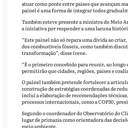
atuar como ponte entre países que avançam mai
painel é uma forma de integrar todos gradual
Também esteve presente a ministra do Meio A
a iniciativa por responder a uma lacuna históri
“Este painel não só repara uma dívida ao criar
dos combustíveis fósseis, como também discute
transformação”, disse Irene.
“É o primeiro concebido para reunir, ao longo 
permitirão que cidades, regiões, países e coal
O painel também pretende fortalecer a articula
construção de estratégias coordenadas de reduç
inclui a elaboração de recomendações técnica
processos internacionais, como a COP30, presid
Segundo o coordenador do Observatório do Clima
lugar de primazia como orientadora das decisõe
meio ambiente.