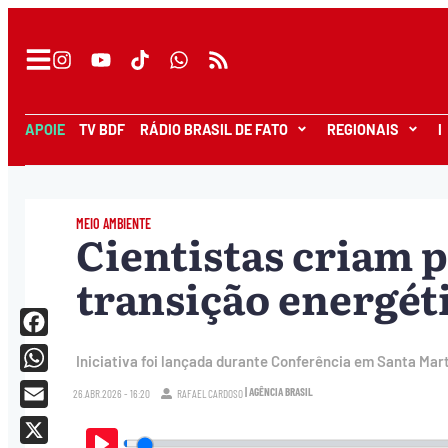
APOIE
TV BDF
RÁDIO BRASIL DE FATO
REGIONAIS
I
MEIO AMBIENTE
Cientistas criam p
transição energéti
Facebook
Iniciativa foi lançada durante Conferência em Santa Mar
WhatsApp
| AGÊNCIA BRASIL
26.ABR.2026 - 16:20
RAFAEL CARDOSO
Email