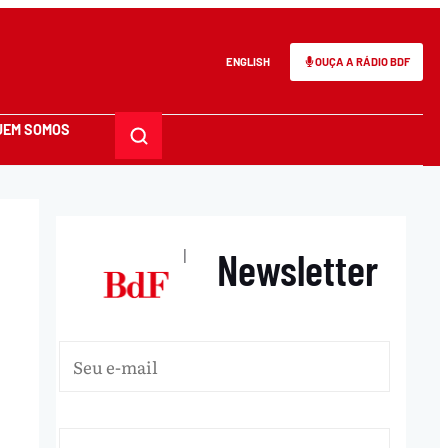
ENGLISH
OUÇA A RÁDIO BDF
UEM SOMOS
Newsletter
|