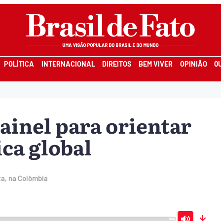
POLÍTICA
INTERNACIONAL
DIREITOS
BEM VIVER
OPINIÃO
Q
ainel para orientar
ca global
ta, na Colômbia