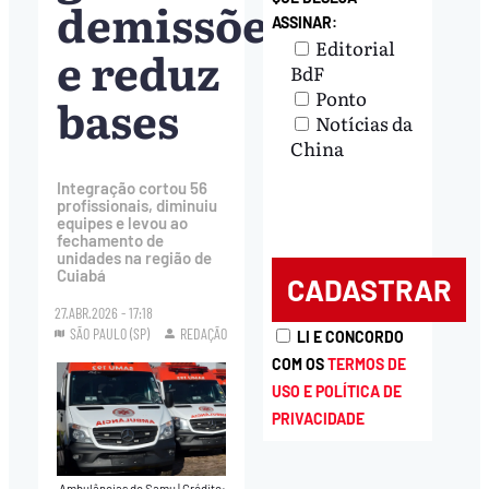
demissões
ASSINAR:
Editorial
e reduz
BdF
Ponto
bases
Notícias da
China
Integração cortou 56
profissionais, diminuiu
equipes e levou ao
fechamento de
unidades na região de
Cuiabá
27.ABR.2026 - 17:18
SÃO PAULO (SP)
REDAÇÃO
LI E CONCORDO
COM OS
TERMOS DE
USO E POLÍTICA DE
PRIVACIDADE
Ambulâncias do Samu
|
Crédito: