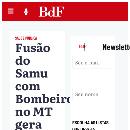
SAÚDE PÚBLICA
Fusão
|
Newslett
do
Samu
com
Bombeiros
no MT
gera
ESCOLHA AS LISTAS
QUE DESEJA