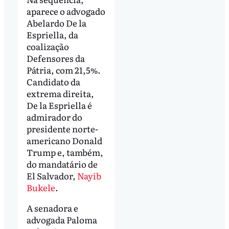
aparece o advogado
Abelardo De la
Espriella, da
coalização
Defensores da
Pátria, com 21,5%.
Candidato da
extrema direita,
De la Espriella é
admirador do
presidente norte-
americano Donald
Trump e, também,
do mandatário de
El Salvador,
Nayib
Bukele
.
A senadora e
advogada Paloma