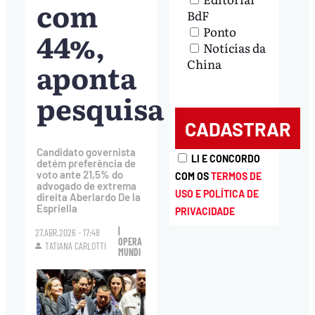
com
BdF
Ponto
44%,
Notícias da
China
aponta
pesquisa
Candidato governista
LI E CONCORDO
detém preferência de
voto ante 21,5% do
COM OS
TERMOS DE
advogado de extrema
USO E POLÍTICA DE
direita Aberlardo De la
Espriella
PRIVACIDADE
|
27.ABR.2026 - 17:48
OPERA
TATIANA CARLOTTI
MUNDI