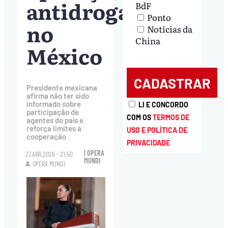
antidrogas
BdF
Ponto
no
Notícias da
China
México
Presidente mexicana
afirma não ter sido
informado sobre
LI E CONCORDO
participação de
COM OS
TERMOS DE
agentes do país e
reforça limites à
USO E POLÍTICA DE
cooperação
PRIVACIDADE
| OPERA
27.ABR.2026 - 21:50
MUNDI
OPERA MUNDI