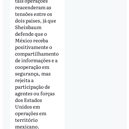
tais operações
reacenderam as
tensões entre os
dois países, já que
Sheinbaum
defende que o
México receba
positivamente o
compartilhamento
de informações e a
cooperação em
segurança, mas
rejeita a
participação de
agentes ou forças
dos Estados
Unidos em
operações em
território
mexicano.