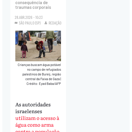
consequência de
traumas corporais
28.ABR.2026 - 10:23
SÃO PAULO (SP)
REDAÇÃO
Crianças buscam água potável
no campo de refugiados
palestinos de Bureij, região
central da Faixa de Gaza
|
Crédito: Eyad Baba/AFP
As autoridades
israelenses
utilizam o acesso à
água como arma
contra a população