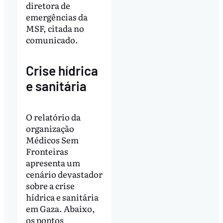
diretora de
emergências da
MSF, citada no
comunicado.
Crise hídrica
e sanitária
O relatório da
organização
Médicos Sem
Fronteiras
apresenta um
cenário devastador
sobre a crise
hídrica e sanitária
em Gaza. Abaixo,
os pontos