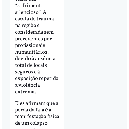
“sofrimento
silencioso”. A
escala do trauma
na região é
considerada sem
precedentes por
profissionais
humanitários,
devido à ausência
total de locais
seguros e à
exposição repetida
à violência
extrema.
Eles afirmam que a
perda da fala é a
manifestação física
de um colapso