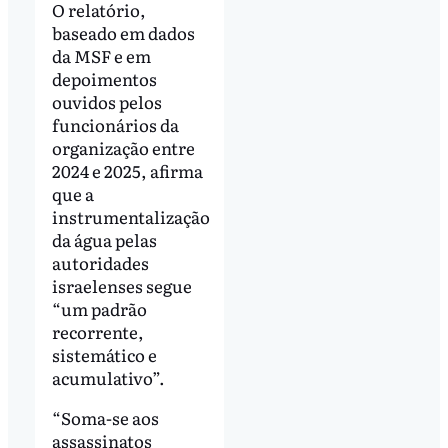
O relatório,
baseado em dados
da MSF e em
depoimentos
ouvidos pelos
funcionários da
organização entre
2024 e 2025, afirma
que a
instrumentalização
da água pelas
autoridades
israelenses segue
“um padrão
recorrente,
sistemático e
acumulativo”.
“Soma-se aos
assassinatos