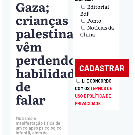
Gaza;
Editorial
BdF
crianças
Ponto
Notícias da
palestinas
China
vêm
perdendo
habilidade
de
LI E CONCORDO
COM OS
TERMOS DE
falar
USO E POLÍTICA DE
PRIVACIDADE
Mutismo é
manifestação física de
um colapso psicológico
infantil, além de