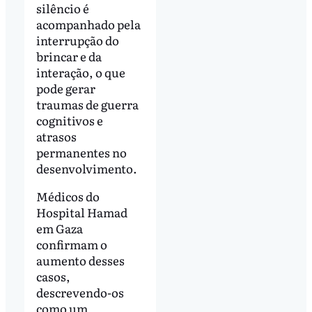
silêncio é
acompanhado pela
interrupção do
brincar e da
interação, o que
pode gerar
traumas de guerra
cognitivos e
atrasos
permanentes no
desenvolvimento.
Médicos do
Hospital Hamad
em Gaza
confirmam o
aumento desses
casos,
descrevendo-os
como um