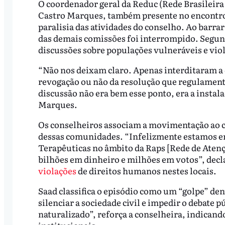
O coordenador geral da Reduc (Rede Brasileir
Castro Marques, também presente no encontro,
paralisia das atividades do conselho. Ao barrar
das demais comissões foi interrompido. Segu
discussões sobre populações vulneráveis e vio
“Não nos deixam claro. Apenas interditaram a 
revogação ou não da resolução que regulament
discussão não era bem esse ponto, era a instal
Marques.
Os conselheiros associam a movimentação ao cal
dessas comunidades. “Infelizmente estamos 
Terapêuticas no âmbito da Raps [Rede de Ate
bilhões em dinheiro e milhões em votos”, dec
violações
de direitos humanos nestes locais.
Saad classifica o episódio como um “golpe” de
silenciar a sociedade civil e impedir o debate 
naturalizado”, reforça a conselheira, indicando