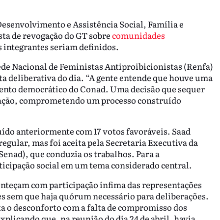
Desenvolvimento e Assistência Social, Família e
ta de revogação do GT sobre
comunidades
integrantes seriam definidos.
de Nacional de Feministas Antiproibicionistas (Renfa)
ta deliberativa do dia. “A gente entende que houve uma
mento democrático do Conad. Uma decisão que sequer
otação, comprometendo um processo construído
tuído anteriormente com 17 votos favoráveis. Saad
egular, mas foi aceita pela Secretaria Executiva da
Senad), que conduzia os trabalhos. Para a
rticipação social em um tema considerado central.
nteçam com participação ínfima das representações
es sem que haja quórum necessário para deliberações.
ta o desconforto com a falta de compromisso dos
xplicando que, na reunião do dia 24 de abril, havia