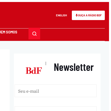
ENGLISH
OUÇA A RÁDIO BDF
UEM SOMOS
Newsletter
|