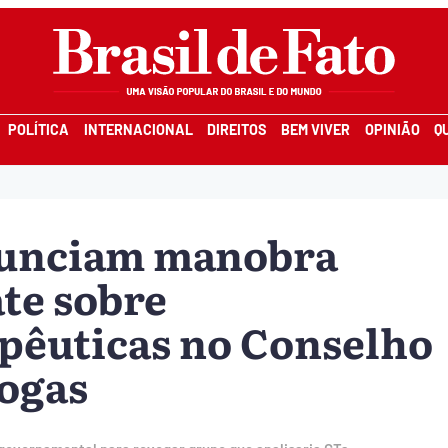
POLÍTICA
INTERNACIONAL
DIREITOS
BEM VIVER
OPINIÃO
Q
nunciam manobra
te sobre
pêuticas no Conselho
ogas