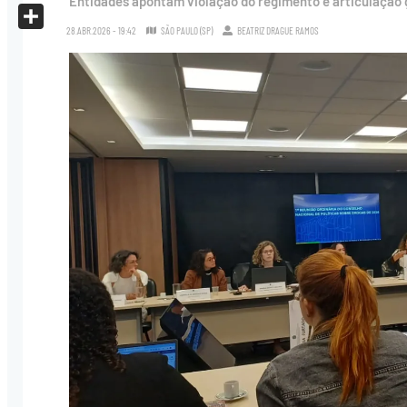
Entidades apontam violação do regimento e articulação 
X
28.ABR.2026 - 19:42
SÃO PAULO (SP)
BEATRIZ DRAGUE RAMOS
Share