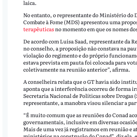
laica.
No entanto, o representante do Ministério do 
Combate à Fome (MDS) apresentou uma propos
terapêuticas
no momento em que os nomes dos 
De acordo com Luísa Saad, representante da Re
no conselho, a proposição não constava na pau
violação do regimento e do próprio funciona
estava prevista em pauta foi colocada para v
coletivamente na reunião anterior”, afirma.
A conselheira relata que o GT havia sido insti
aponta que a interferência ocorreu de forma irr
Secretaria Nacional de Políticas sobre Drogas (
representante, a manobra visou silenciar a pa
“É muito comum que as reuniões do Conad aco
governamentais, inclusive em diversas ocasiõ
Mais de uma vez já registramos em reunião e a
ministérios na construção do Conad”, diz ela, e