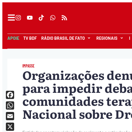
APOIE
TV BDF
RÁDIO BRASIL DE FATO
REGIONAIS
I
IMPASSE
Organizações de
para impedir deba
comunidades tera
Facebook
Nacional sobre Dr
WhatsApp
Email