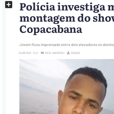
Polícia investiga 
X
Share
montagem do show
Copacabana
Jovem ficou imprensado entre dois elevadores no doming
28.ABR.2026 - 12:43
RIO DE JANEIRO (RJ)
REDAÇÃO