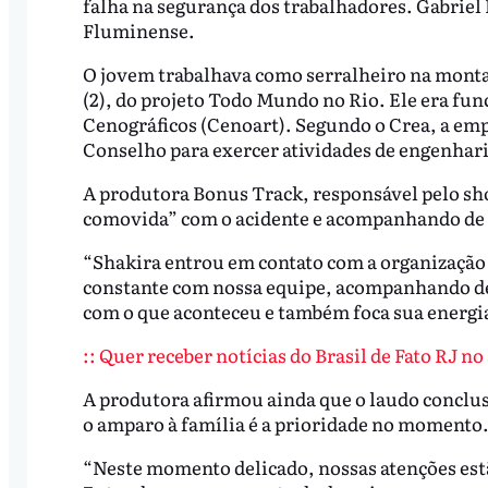
falha na segurança dos trabalhadores. Gabrie
Fluminense.
O jovem trabalhava como serralheiro na monta
(2), do projeto Todo Mundo no Rio. Ele era f
Cenográficos (Cenoart). Segundo o Crea, a em
Conselho para exercer atividades de engenhar
A produtora Bonus Track, responsável pelo sho
comovida” com o acidente e acompanhando de 
“Shakira entrou em contato com a organização
constante com nossa equipe, acompanhando de
com o que aconteceu e também foca sua energia
:: Quer receber notícias do Brasil de Fato RJ n
A produtora afirmou ainda que o laudo conclus
o amparo à família é a prioridade no momento
“Neste momento delicado, nossas atenções estã