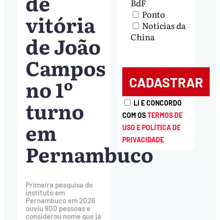
de
BdF
Ponto
vitória
Notícias da
China
de João
Campos
no 1º
turno
LI E CONCORDO
COM OS
TERMOS DE
em
USO E POLÍTICA DE
PRIVACIDADE
Pernambuco
Primeira pesquisa do
instituto em
Pernambuco em 2026
ouviu 900 pessoas e
considerou nome que já