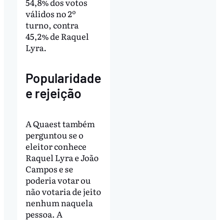
54,8% dos votos
válidos no 2º
turno, contra
45,2% de Raquel
Lyra.
Popularidade
e rejeição
A Quaest também
perguntou se o
eleitor conhece
Raquel Lyra e João
Campos e se
poderia votar ou
não votaria de jeito
nenhum naquela
pessoa. A