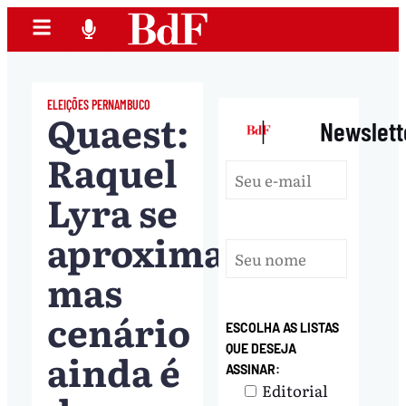
ELEIÇÕES PERNAMBUCO
Quaest:
|
Newslett
Raquel
Lyra se
aproxima,
mas
cenário
ESCOLHA AS LISTAS
QUE DESEJA
ainda é
ASSINAR:
Editorial