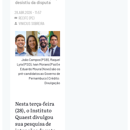
desistiu da disputa
28.ABR.2026 - 11:57
RECIFE (PE)
VINICIUS SOBREIRA
João Campos (PSB), Raquel
Lyra (PSD), Ivan Moraes (Psol) e
Eduardo Moura (Novo) são os
pré-candidatos ao Governo de
Pernambuco
|
Crédito:
Divulgação
Nesta terça-feira
(28), o Instituto
Quaest divulgou
sua pesquisa de