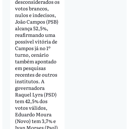
desconsiderados os
votos brancos,
nulos e indecisos,
João Campos (PSB)
alcança 52,5%,
reafirmando uma
possível vitória de
Campos já no 1º
turno, cenário
também apontado
em pesquisas
recentes de outros
institutos. A
governadora
Raquel Lyra (PSD)
tem 42,5% dos
votos válidos,
Eduardo Moura
(Novo) tem 3,7% e
Ivan Moraes (Psol)