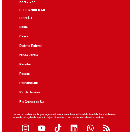
BEM VIVER
SOCIOAMBIENTAL
OPINIÃO
Bahia
Ceará
Distrito Federal
Minas Gerais
Paraíba
Paraná
Pernambuco
Rio de Janeiro
Rio Grande do Sul
Todos os conteúdos de produção exclusiva e de autoria editorial do Brasil de Fato podem ser
reproduzidos, desde que não sejam alterados e que se deem os devidos créditos.