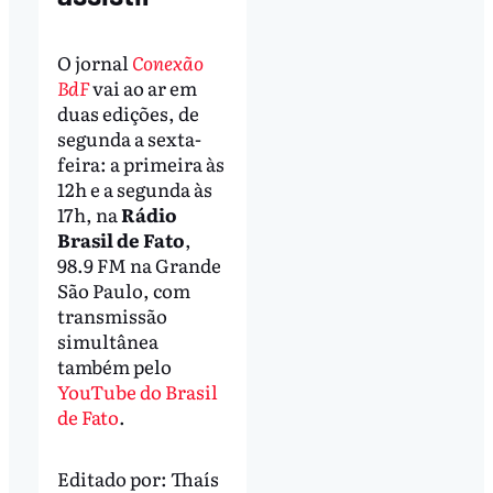
O jornal
Conexão
BdF
vai ao ar em
duas edições, de
segunda a sexta-
feira: a primeira às
12h e a segunda às
17h, na
Rádio
Brasil de Fato
,
98.9 FM na Grande
São Paulo, com
transmissão
simultânea
também pelo
YouTube do Brasil
de Fato
.
Editado por:
Thaís