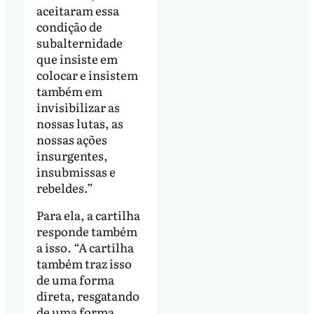
aceitaram essa
condição de
subalternidade
que insiste em
colocar e insistem
também em
invisibilizar as
nossas lutas, as
nossas ações
insurgentes,
insubmissas e
rebeldes.”
Para ela, a cartilha
responde também
a isso. “A cartilha
também traz isso
de uma forma
direta, resgatando
de uma forma