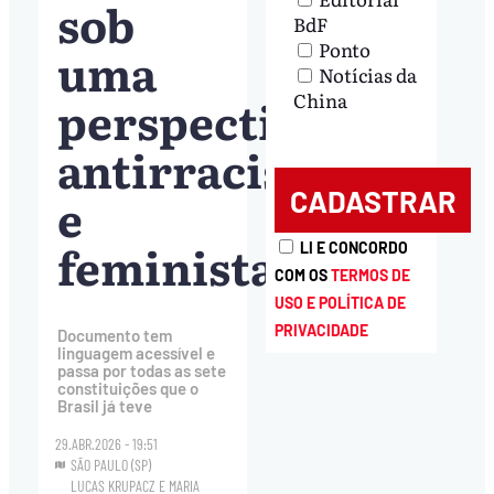
sob
BdF
Ponto
uma
Notícias da
China
perspectiva
antirracista
e
feminista
LI E CONCORDO
COM OS
TERMOS DE
USO E POLÍTICA DE
PRIVACIDADE
Documento tem
linguagem acessível e
passa por todas as sete
constituições que o
Brasil já teve
29.ABR.2026 - 19:51
SÃO PAULO (SP)
LUCAS KRUPACZ
E
MARIA