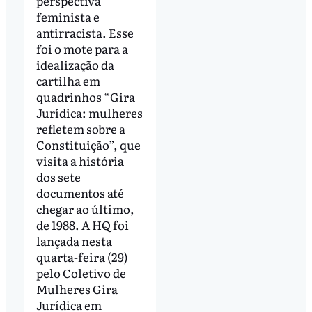
perspectiva
feminista e
antirracista. Esse
foi o mote para a
idealização da
cartilha em
quadrinhos “Gira
Jurídica: mulheres
refletem sobre a
Constituição”, que
visita a história
dos sete
documentos até
chegar ao último,
de 1988. A HQ foi
lançada nesta
quarta-feira (29)
pelo Coletivo de
Mulheres Gira
Jurídica em