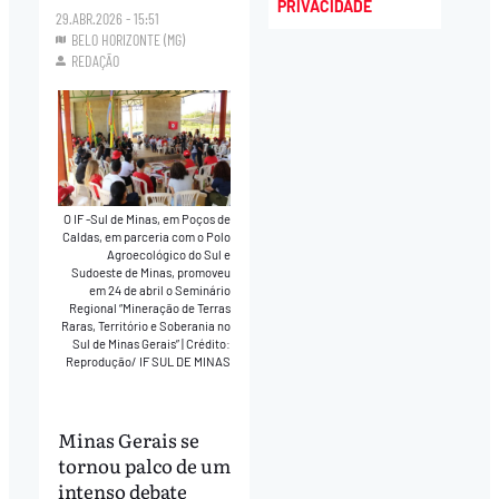
PRIVACIDADE
29.ABR.2026 - 15:51
BELO HORIZONTE (MG)
REDAÇÃO
O IF -Sul de Minas, em Poços de
Caldas, em parceria com o Polo
Agroecológico do Sul e
Sudoeste de Minas, promoveu
em 24 de abril o Seminário
Regional “Mineração de Terras
Raras, Território e Soberania no
Sul de Minas Gerais”
|
Crédito:
Reprodução/ IF SUL DE MINAS
Minas Gerais se
tornou palco de um
intenso debate