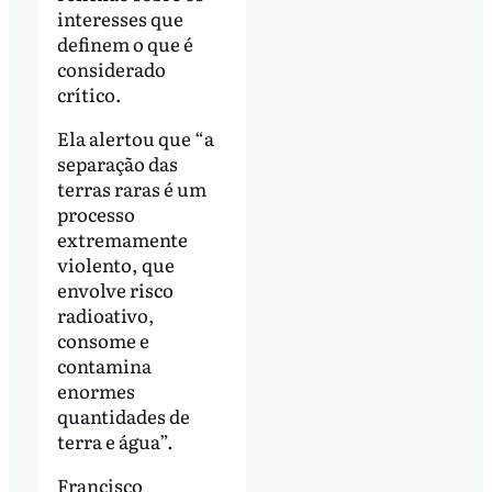
interesses que
definem o que é
considerado
crítico.
Ela alertou que “a
separação das
terras raras é um
processo
extremamente
violento, que
envolve risco
radioativo,
consome e
contamina
enormes
quantidades de
terra e água”.
Francisco