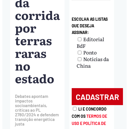
da
corrida
ESCOLHA AS LISTAS
por
QUE DESEJA
ASSINAR:
terras
Editorial
BdF
raras
Ponto
Notícias da
no
China
estado
Debates apontam
impactos
socioambientais,
LI E CONCORDO
críticas ao PL
2780/2024 e defendem
COM OS
TERMOS DE
transição energética
USO E POLÍTICA DE
justa