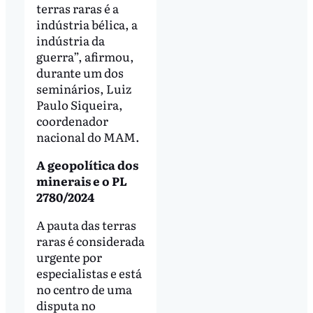
terras raras é a
indústria bélica, a
indústria da
guerra”, afirmou,
durante um dos
seminários, Luiz
Paulo Siqueira,
coordenador
nacional do MAM.
A geopolítica dos
minerais e o PL
2780/2024
A pauta das terras
raras é considerada
urgente por
especialistas e está
no centro de uma
disputa no