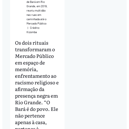
de Bará em Rio
Grande, em 2019,
reuniu multidão
nas ruas em
caminhada até o
Mercado Público
|
Crédito:
Kizomba
Os dois rituais
transformaram o
Mercado Público
em espaço de
memória,
enfrentamento ao
racismo religioso e
afirmação da
presença negra em
Rio Grande. “O
Bará é do povo. Ele
não pertence
apenas à casa,
pertence à