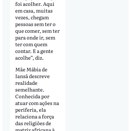
foi acolher. Aqui
em casa, muitas
vezes, chegam
pessoas sem ter o
que comer, sem ter
para onde ir, sem
ter com quem
contar. E a gente
acolhe”, diz.
Mãe Mábia de
Iansã descreve
realidade
semelhante.
Conhecida por
atuar com ações na
periferia, ela
relaciona a força
das religiões de
matriz africana à