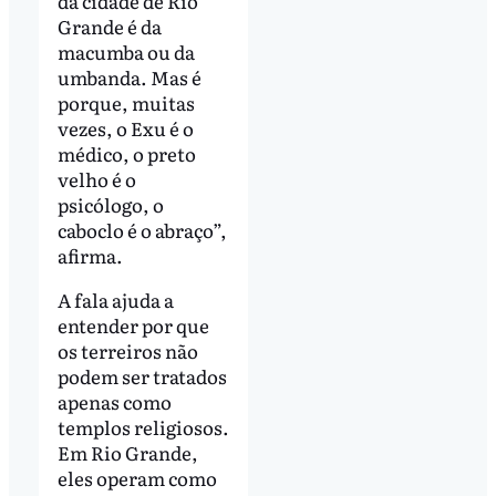
da cidade de Rio
Grande é da
macumba ou da
umbanda. Mas é
porque, muitas
vezes, o Exu é o
médico, o preto
velho é o
psicólogo, o
caboclo é o abraço”,
afirma.
A fala ajuda a
entender por que
os terreiros não
podem ser tratados
apenas como
templos religiosos.
Em Rio Grande,
eles operam como