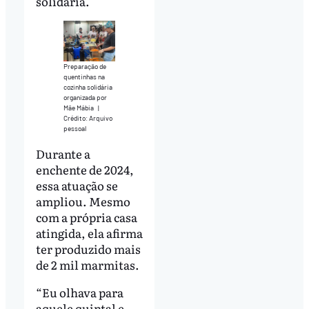
solidária.
Preparação de
quentinhas na
cozinha solidária
organizada por
Mãe Mábia
|
Crédito: Arquivo
pessoal
Durante a
enchente de 2024,
essa atuação se
ampliou. Mesmo
com a própria casa
atingida, ela afirma
ter produzido mais
de 2 mil marmitas.
“Eu olhava para
aquele quintal e