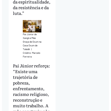
da espiritualidade,
da resistência e da
luta.”
Pai Júnior de
Xangô e Mãe
Graça de Oxum na
Casa Oxum de
Taladê
|
Crédito: Marcelo
Ferreira
Pai Júnior reforça:
“Existe uma
trajetória de
pobreza,
enfrentamento,
racismo religioso,
reconstrução e
muito trabalho. A