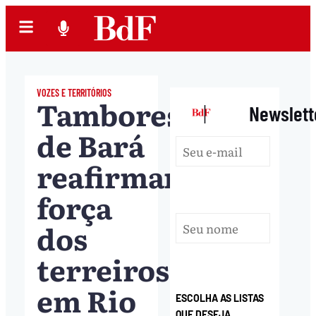
VOZES E TERRITÓRIOS
Tambores
|
Newslett
de Bará
reafirmam
força
dos
terreiros
em Rio
ESCOLHA AS LISTAS
QUE DESEJA