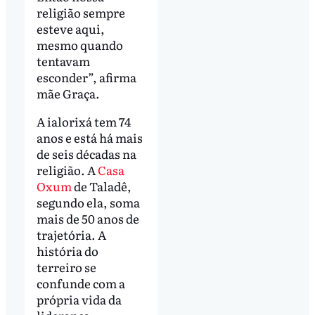
religião sempre
esteve aqui,
mesmo quando
tentavam
esconder”, afirma
mãe Graça.
A ialorixá tem 74
anos e está há mais
de seis décadas na
religião. A
Casa
Oxum
de Taladê,
segundo ela, soma
mais de 50 anos de
trajetória. A
história do
terreiro se
confunde com a
própria vida da