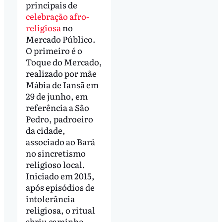
principais de
celebração afro-
religiosa
no
Mercado Público.
O primeiro é o
Toque do Mercado,
realizado por mãe
Mábia de Iansã em
29 de junho, em
referência a São
Pedro, padroeiro
da cidade,
associado ao Bará
no sincretismo
religioso local.
Iniciado em 2015,
após episódios de
intolerância
religiosa, o ritual
abriu caminho