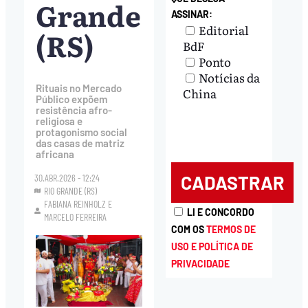
Grande
ASSINAR:
Editorial
(RS)
BdF
Ponto
Notícias da
Rituais no Mercado
China
Público expõem
resistência afro-
religiosa e
protagonismo social
das casas de matriz
africana
30.ABR.2026 - 12:24
RIO GRANDE (RS)
FABIANA REINHOLZ
E
LI E CONCORDO
MARCELO FERREIRA
COM OS
TERMOS DE
USO E POLÍTICA DE
PRIVACIDADE