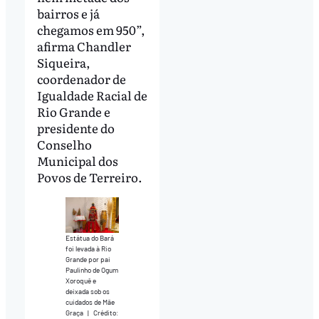
bairros e já
chegamos em 950”,
afirma Chandler
Siqueira,
coordenador de
Igualdade Racial de
Rio Grande e
presidente do
Conselho
Municipal dos
Povos de Terreiro.
Estátua do Bará
foi levada à Rio
Grande por pai
Paulinho de Ogum
Xoroquê e
deixada sob os
cuidados de Mãe
Graça
|
Crédito: