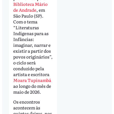
Biblioteca Mário
de Andrade
, em
São Paulo (SP).
Com o tema
“Literaturas
Indígenas para as
Infâncias:
imaginar, narrar e
existir a partir dos
povos originários”,
o ciclo será
conduzido pela
artista e escritora
Moara Tupinambá
ao longo do mês de
maio de 2026.
Os encontros
acontecem às
quintas-feiras, nos