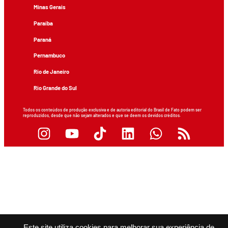
Minas Gerais
Paraíba
Paraná
Pernambuco
Rio de Janeiro
Rio Grande do Sul
Todos os conteúdos de produção exclusiva e de autoria editorial do Brasil de Fato podem ser
reproduzidos, desde que não sejam alterados e que se deem os devidos créditos.
Este site utiliza cookies para melhorar sua experiência de