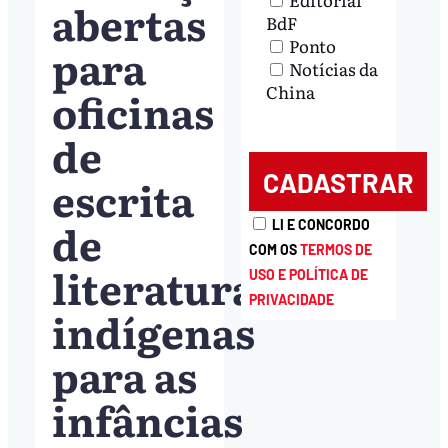
abertas
BdF
Ponto
para
Notícias da
China
oficinas
de
escrita
de
LI E CONCORDO
COM OS
TERMOS DE
literaturas
USO E POLÍTICA DE
PRIVACIDADE
indígenas
para as
infâncias