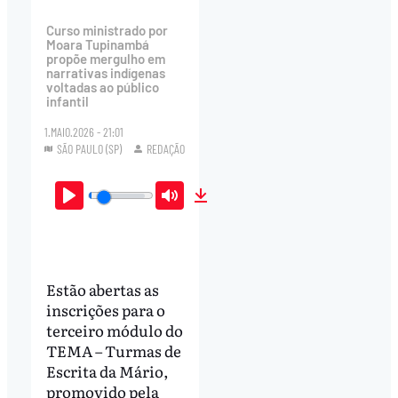
Curso ministrado por
Moara Tupinambá
propõe mergulho em
narrativas indígenas
voltadas ao público
infantil
1.MAIO.2026 - 21:01
SÃO PAULO (SP)
REDAÇÃO
Play
Mute
Download
Estão abertas as
inscrições para o
terceiro módulo do
TEMA – Turmas de
Escrita da Mário,
promovido pela