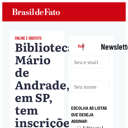
ONLINE E GRATUITO
Biblioteca
|
Newslett
Mário
de
Andrade,
em SP,
tem
ESCOLHA AS LISTAS
QUE DESEJA
inscrições
ASSINAR:
Editorial