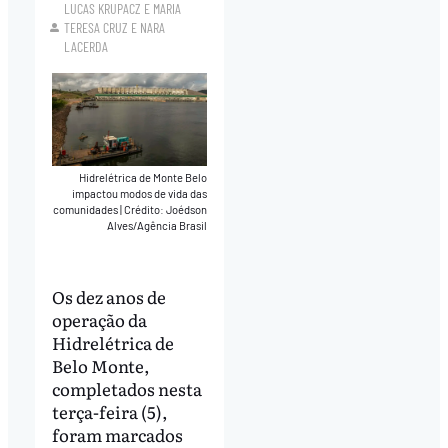
LUCAS KRUPACZ
E
MARIA
TERESA CRUZ
E
NARA
LACERDA
Hidrelétrica de Monte Belo
impactou modos de vida das
comunidades
|
Crédito: Joédson
Alves/Agência Brasil
Os dez anos de
operação da
Hidrelétrica de
Belo Monte,
completados nesta
terça-feira (5),
foram marcados