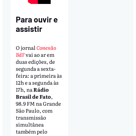
Para ouvir e
assistir
O jornal
Conexão
BdF
vai ao ar em
duas edições, de
segunda a sexta-
feira: a primeira às
12h e a segunda às
17h, na
Rádio
Brasil de Fato
,
98.9 FM na Grande
São Paulo, com
transmissão
simultânea
também pelo