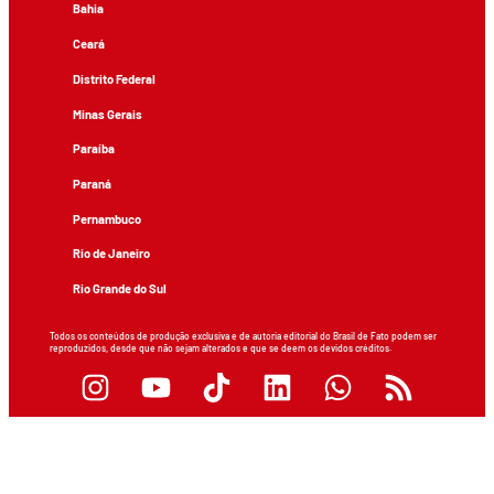
Bahia
Ceará
Distrito Federal
Minas Gerais
Paraíba
Paraná
Pernambuco
Rio de Janeiro
Rio Grande do Sul
Todos os conteúdos de produção exclusiva e de autoria editorial do Brasil de Fato podem ser
reproduzidos, desde que não sejam alterados e que se deem os devidos créditos.