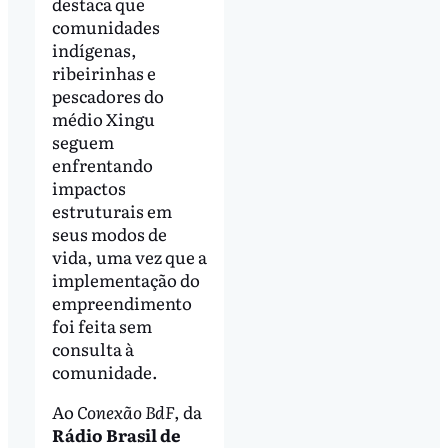
destaca que
comunidades
indígenas,
ribeirinhas e
pescadores do
médio Xingu
seguem
enfrentando
impactos
estruturais em
seus modos de
vida, uma vez que a
implementação do
empreendimento
foi feita sem
consulta à
comunidade.
Ao
Conexão BdF
, da
Rádio Brasil de