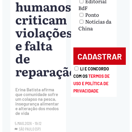
humanos
Editorial
BdF
criticam
Ponto
Notícias da
violações
China
e falta
de
reparação
LI E CONCORDO
COM OS
TERMOS DE
USO E POLÍTICA DE
Erina Batista afirma
PRIVACIDADE
que comunidade sofre
um colapso na pesca,
insegurança alimentar
e alteração dos modos
de vida
5.MAIO.2026 - 19:12
SÃO PAULO (SP)