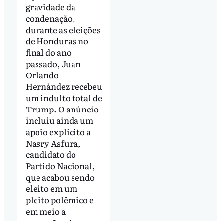
gravidade da
condenação,
durante as eleições
de Honduras no
final do ano
passado, Juan
Orlando
Hernández recebeu
um indulto total de
Trump. O anúncio
incluiu ainda um
apoio explícito a
Nasry Asfura,
candidato do
Partido Nacional,
que acabou sendo
eleito em um
pleito polêmico e
em meio a