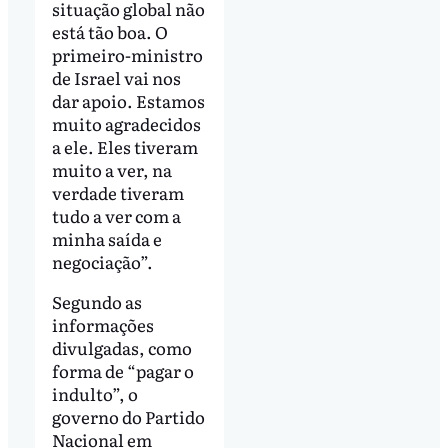
situação global não
está tão boa. O
primeiro-ministro
de Israel vai nos
dar apoio. Estamos
muito agradecidos
a ele. Eles tiveram
muito a ver, na
verdade tiveram
tudo a ver com a
minha saída e
negociação”.
Segundo as
informações
divulgadas, como
forma de “pagar o
indulto”, o
governo do Partido
Nacional em