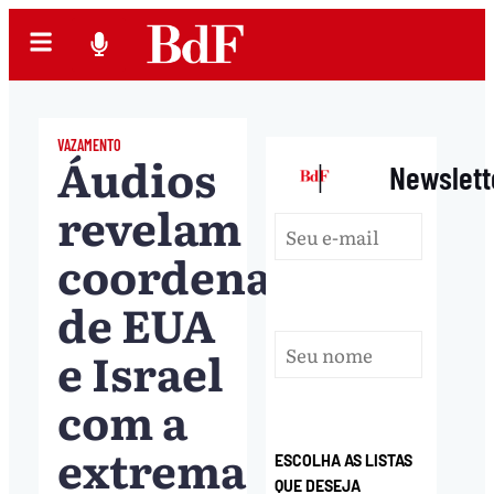
VAZAMENTO
Áudios
|
Newslett
revelam
coordenação
de EUA
e Israel
com a
extrema
ESCOLHA AS LISTAS
QUE DESEJA