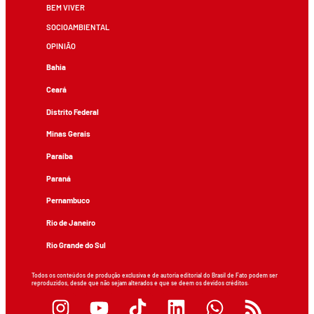
BEM VIVER
SOCIOAMBIENTAL
OPINIÃO
Bahia
Ceará
Distrito Federal
Minas Gerais
Paraíba
Paraná
Pernambuco
Rio de Janeiro
Rio Grande do Sul
Todos os conteúdos de produção exclusiva e de autoria editorial do Brasil de Fato podem ser
reproduzidos, desde que não sejam alterados e que se deem os devidos créditos.