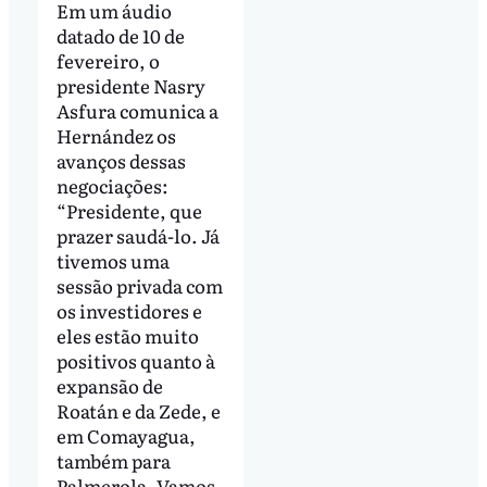
Em um áudio
datado de 10 de
fevereiro, o
presidente Nasry
Asfura comunica a
Hernández os
avanços dessas
negociações:
“Presidente, que
prazer saudá-lo. Já
tivemos uma
sessão privada com
os investidores e
eles estão muito
positivos quanto à
expansão de
Roatán e da Zede, e
em Comayagua,
também para
Palmerola. Vamos