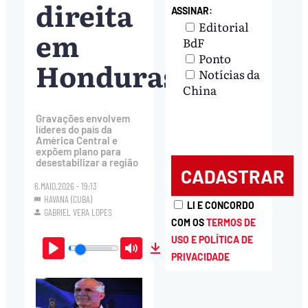
direita
ASSINAR:
Editorial
em
BdF
Ponto
Honduras
Notícias da
China
Gravações envolvem
líderes do país da
América Central e
expõem plano para
desestabilizar a região
6.MAIO.2026 - 19:13
HAVANA (CUBA)
LI E CONCORDO
GABRIEL VERA LOPES
COM OS
TERMOS DE
USO E POLÍTICA DE
PRIVACIDADE
Play
Mute
Download