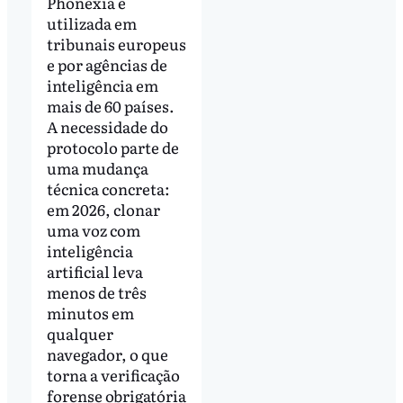
Phonexia e
utilizada em
tribunais europeus
e por agências de
inteligência em
mais de 60 países.
A necessidade do
protocolo parte de
uma mudança
técnica concreta:
em 2026, clonar
uma voz com
inteligência
artificial leva
menos de três
minutos em
qualquer
navegador, o que
torna a verificação
forense obrigatória