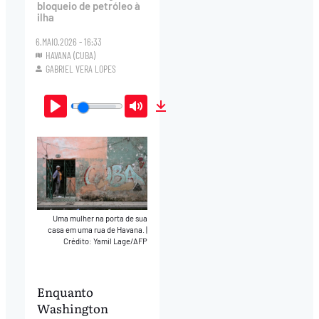
bloqueio de petróleo à
ilha
6.MAIO.2026 - 16:33
HAVANA (CUBA)
GABRIEL VERA LOPES
Play
Mute
Download
Uma mulher na porta de sua
casa em uma rua de Havana.
|
Crédito: Yamil Lage/AFP
Enquanto
Washington