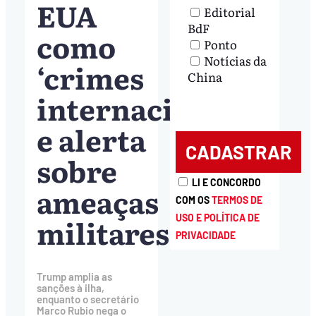
EUA
Editorial
BdF
como
Ponto
Notícias da
‘crimes
China
internacionais’
e alerta
sobre
LI E CONCORDO
ameaças
COM OS
TERMOS DE
militares
USO E POLÍTICA DE
PRIVACIDADE
Trump amplia as
sanções à ilha,
enquanto o secretário
Marco Rubio nega o