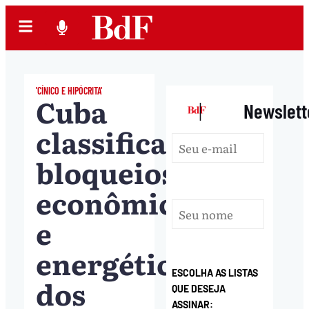
'CÍNICO E HIPÓCRITA'
Cuba
|
Newslett
classifica
bloqueios
econômico
e
energético
ESCOLHA AS LISTAS
dos
QUE DESEJA
ASSINAR: