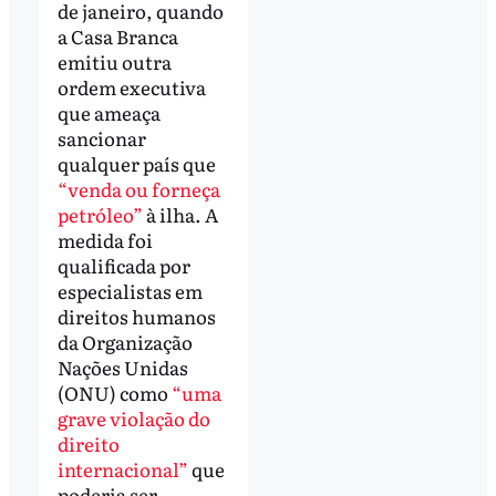
de janeiro, quando
a Casa Branca
emitiu outra
ordem executiva
que ameaça
sancionar
qualquer país que
“venda ou forneça
petróleo”
à ilha. A
medida foi
qualificada por
especialistas em
direitos humanos
da Organização
Nações Unidas
(ONU) como
“uma
grave violação do
direito
internacional”
que
poderia ser