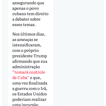
assegurando que
apenas o povo
cubano tem direito
a debater sobre
esses temas.
Nos últimos dias,
as ameaças se
intensificaram,
com o próprio
presidente Trump
afirmando que sua
administração
“tomará controle
de Cuba”
e que,
uma vez finalizada
a guerra com o Irã,
os Estados Unidos
poderiam realizar
uma incursão