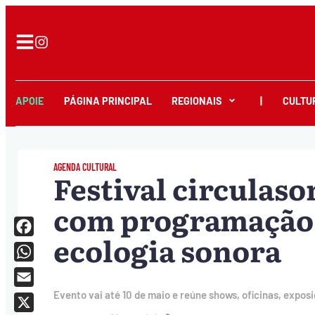
APOIE
PÁGINA PRINCIPAL
REGIONAIS
|
CULTU
AGENDA CULTURAL
Festival circulas
com programação 
ecologia sonora
Facebook
WhatsApp
Email
Evento vai até 10 de maio e reúne shows, oficinas, expo