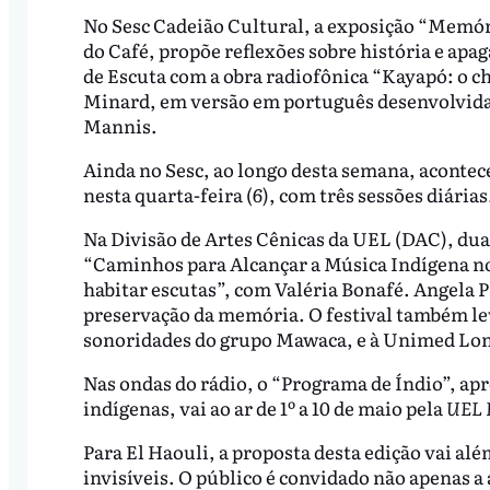
No Sesc Cadeião Cultural, a exposição “Memór
do Café, propõe reflexões sobre história e ap
de Escuta com a obra radiofônica “Kayapó: o 
Minard, em versão em português desenvolvida 
Mannis.
Ainda no Sesc, ao longo desta semana, aconte
nesta quarta-feira (6), com três sessões diárias
Na Divisão de Artes Cênicas da UEL (DAC), duas
“Caminhos para Alcançar a Música Indígena no
habitar escutas”, com Valéria Bonafé. Angela 
preservação da memória. O festival também leva
sonoridades do grupo Mawaca, e à Unimed Londr
Nas ondas do rádio, o “Programa de Índio”, ap
indígenas, vai ao ar de 1º a 10 de maio pela
UEL 
Para El Haouli, a proposta desta edição vai alé
invisíveis. O público é convidado não apenas a 