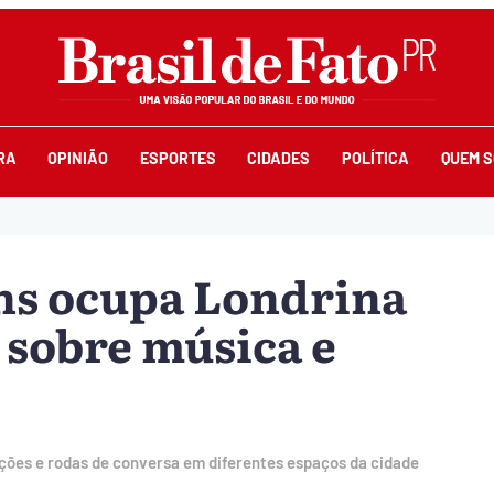
RA
OPINIÃO
ESPORTES
CIDADES
POLÍTICA
QUEM 
ons ocupa Londrina
sobre música e
sições e rodas de conversa em diferentes espaços da cidade