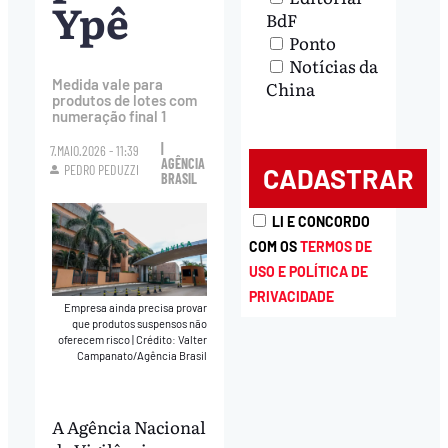
Ypê
BdF
Ponto
Notícias da
Medida vale para
China
produtos de lotes com
numeração final 1
|
7.MAIO.2026 - 11:39
AGÊNCIA
PEDRO PEDUZZI
BRASIL
LI E CONCORDO
COM OS
TERMOS DE
USO E POLÍTICA DE
PRIVACIDADE
Empresa ainda precisa provar
que produtos suspensos não
oferecem risco
|
Crédito: Valter
Campanato/Agência Brasil
A Agência Nacional