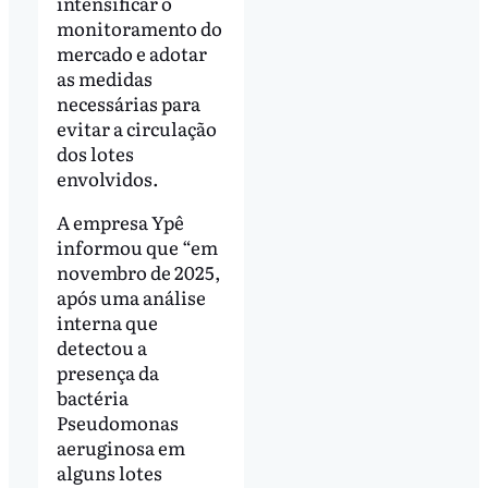
intensificar o
monitoramento do
mercado e adotar
as medidas
necessárias para
evitar a circulação
dos lotes
envolvidos.
A empresa Ypê
informou que “em
novembro de 2025,
após uma análise
interna que
detectou a
presença da
bactéria
Pseudomonas
aeruginosa em
alguns lotes