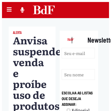
ALERTA
Anvisa
|
Newslett
suspende
venda
e
proíbe
uso de
ESCOLHA AS LISTAS
QUE DESEJA
produtos
ASSINAR:
Editorial