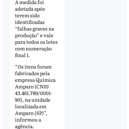
A medida foi
adotada após
terem sido
identificadas
“falhas graves na
produção” e vale
para todos os lotes
com numeração
final 1.
“Os itens foram
fabricados pela
empresa Química
Amparo (CNPJ
43.461.789/0001-
90), na unidade
localizada em
Amparo (SP)”,
informou a
agência.