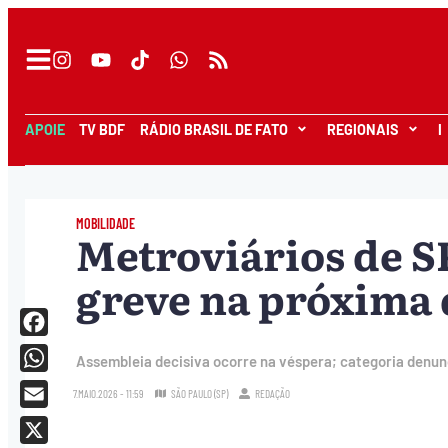
APOIE
TV BDF
RÁDIO BRASIL DE FATO
REGIONAIS
I
MOBILIDADE
Metroviários de 
greve na próxima q
Facebook
Assembleia decisiva ocorre na véspera; categoria denunc
WhatsApp
7.MAIO.2026 - 11:59
SÃO PAULO (SP)
REDAÇÃO
Email