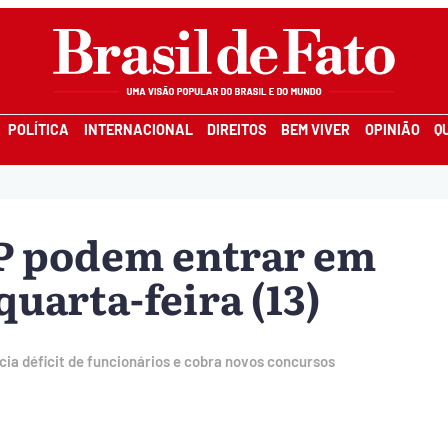
POLÍTICA
INTERNACIONAL
DIREITOS
BEM VIVER
OPINIÃO
Q
SP podem entrar em
uarta-feira (13)
ia déficit de funcionários e cobra novos concursos