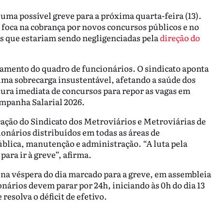
uma possível greve para a próxima quarta-feira (13).
o foca na cobrança por novos concursos públicos e no
s que estariam sendo negligenciadas pela
direção do
ziamento do quadro de funcionários. O sindicato aponta
uma sobrecarga insustentável, afetando a saúde dos
tura imediata de concursos para repor as vagas em
ampanha Salarial 2026.
ação do Sindicato dos Metroviários e Metroviárias de
onários distribuídos em todas as áreas de
blica, manutenção e administração. “A luta pela
ara ir à greve”, afirma.
a na véspera do dia marcado para a greve, em assembleia
onários devem parar por 24h, iniciando às 0h do dia 13
esolva o déficit de efetivo.