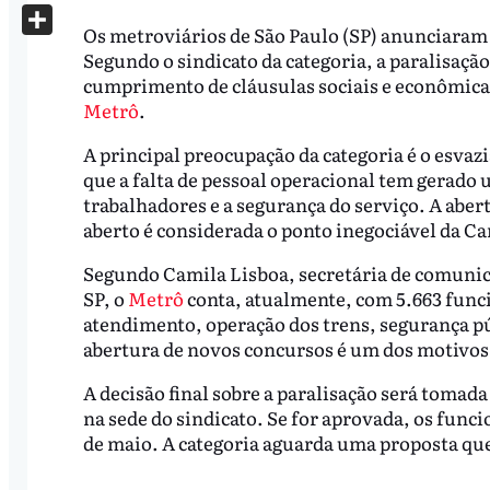
X
Os metroviários de São Paulo (SP) anunciaram 
Share
Segundo o sindicato da categoria, a paralisaçã
cumprimento de cláusulas sociais e econômica
Metrô
.
A principal preocupação da categoria é o esva
que a falta de pessoal operacional tem gerado 
trabalhadores e a segurança do serviço. A aber
aberto é considerada o ponto inegociável da C
Segundo Camila Lisboa, secretária de comunic
SP, o
Metrô
conta, atualmente, com 5.663 funci
atendimento, operação dos trens, segurança pú
abertura de novos concursos é um dos motivos p
A decisão final sobre a paralisação será tomad
na sede do sindicato. Se for aprovada, os funci
de maio. A categoria aguarda uma proposta que r