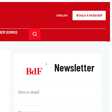
ENGLISH
OUÇA A RÁDIO BDF
UEM SOMOS
Newsletter
|