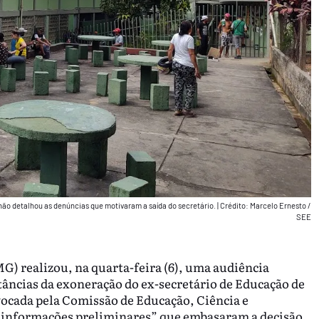
não detalhou as denúncias que motivaram a saída do secretário.
|
Crédito: Marcelo Ernesto /
SEE
G) realizou, na quarta-feira (6), uma audiência
stâncias da exoneração do ex-secretário de Educação de
vocada pela Comissão de Educação, Ciência e
 “informações preliminares” que embasaram a decisão