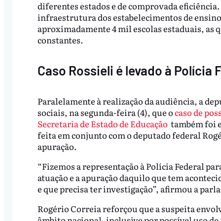
diferentes estados e de comprovada eficiência
infraestrutura dos estabelecimentos de ensino
aproximadamente 4 mil escolas estaduais, as q
constantes.
Caso Rossieli é levado à Polícia 
Paralelamente à realização da audiência, a de
sociais, na segunda-feira (4), que o
caso de pos
Secretaria de Estado de Educação
também foi en
feita em conjunto com o deputado federal Rogér
apuração.
“Fizemos a representação à Polícia Federal para
atuação e a apuração daquilo que tem aconteci
e que precisa ter investigação”, afirmou a parl
Rogério Correia reforçou que a suspeita envol
âmbito nacional, inclusive por possível uso de 