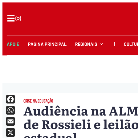
APOIE
PÁGINA PRINCIPAL
REGIONAIS
|
CULTU
CRISE NA EDUCAÇÃO
Audiência na ALM
Facebook
de Rossieli e leilã
WhatsApp
Email
estadual