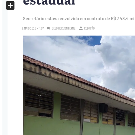
X
Share
Secretário estava envolvido em contrato de R$ 348,4 mi
8.MAIO.2026 - 11:07
BELO HORIZONTE (MG)
REDAÇÃO