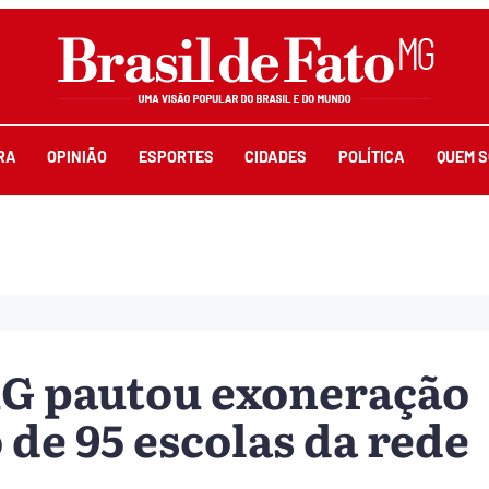
RA
OPINIÃO
ESPORTES
CIDADES
POLÍTICA
QUEM 
G pautou exoneração
o de 95 escolas da rede