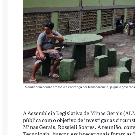
A audiência ocorre em meio à cobrança por transparência, já que o governo 
A Assembleia Legislativa de Minas Gerais (ALM
pública com o objetivo de investigar as circun
Minas Gerais, Rossieli Soares. A reunião, con
Tecnologia, buscou esclarecer quais foram as