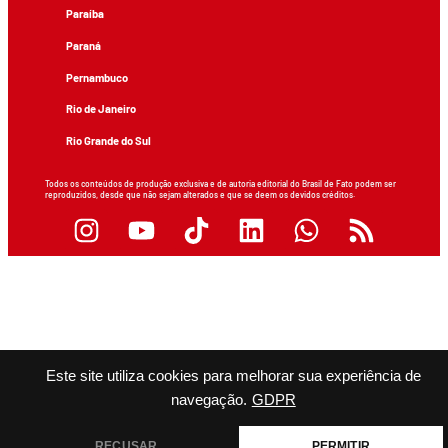
Paraíba
Paraná
Pernambuco
Rio de Janeiro
Rio Grande do Sul
Todos os conteúdos de produção exclusiva e de autoria editorial do Brasil de Fato podem ser
reproduzidos, desde que não sejam alterados e que se deem os devidos créditos.
Este site utiliza cookies para melhorar sua experiência de
navegação.
GDPR
RECUSAR
PERMITIR