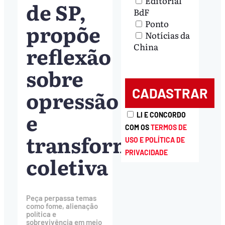
Editorial
de SP,
BdF
Ponto
propõe
Notícias da
China
reflexão
sobre
opressão
e
LI E CONCORDO
COM OS
TERMOS DE
transformação
USO E POLÍTICA DE
PRIVACIDADE
coletiva
Peça perpassa temas
como fome, alienação
política e
sobrevivência em meio