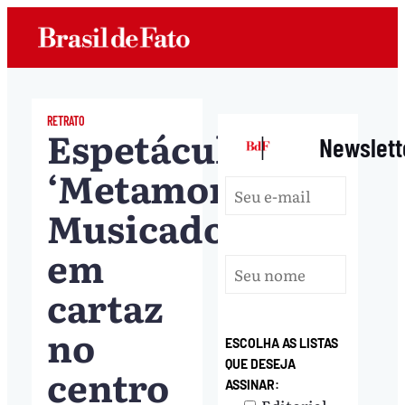
RETRATO
Espetáculo
|
Newslett
‘Metamorfose
Musicado’,
em
cartaz
no
ESCOLHA AS LISTAS
QUE DESEJA
centro
ASSINAR: