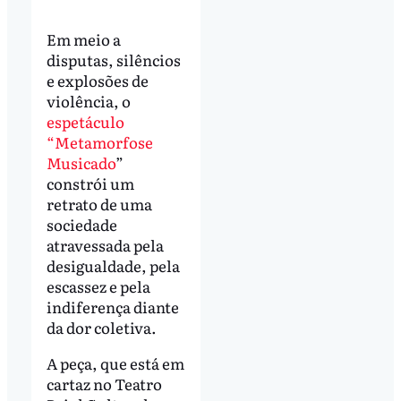
Em meio a
disputas, silêncios
e explosões de
violência, o
espetáculo
“Metamorfose
Musicado
”
constrói um
retrato de uma
sociedade
atravessada pela
desigualdade, pela
escassez e pela
indiferença diante
da dor coletiva.
A peça, que está em
cartaz no Teatro