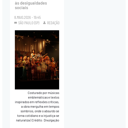
às desigualdades
sociais
8.MAIO.2026 - 19:45
SÃO PAULO (SP)
REDAÇÃO
Costurado por músicas
emblemáticas e textos
inspirados em reflexões críticas,
a obra mergulha em tempos
sombrios, onde o absurdo se
torna cotidiano e a injustiça se
naturaliza
|
Crédito: Divulgação