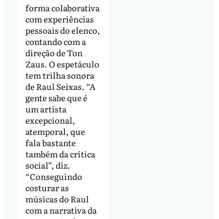
forma colaborativa
com experiências
pessoais do elenco,
contando com a
direção de Ton
Zaus. O espetáculo
tem trilha sonora
de Raul Seixas. “A
gente sabe que é
um artista
excepcional,
atemporal, que
fala bastante
também da crítica
social”, diz.
“Conseguindo
costurar as
músicas do Raul
com a narrativa da