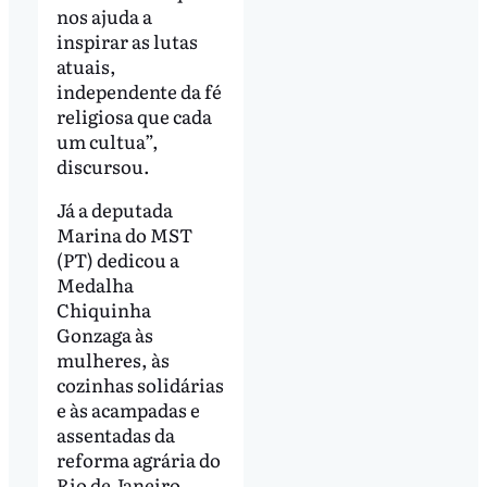
nos ajuda a
inspirar as lutas
atuais,
independente da fé
religiosa que cada
um cultua”,
discursou.
Já a deputada
Marina do MST
(PT) dedicou a
Medalha
Chiquinha
Gonzaga às
mulheres, às
cozinhas solidárias
e às acampadas e
assentadas da
reforma agrária do
Rio de Janeiro.