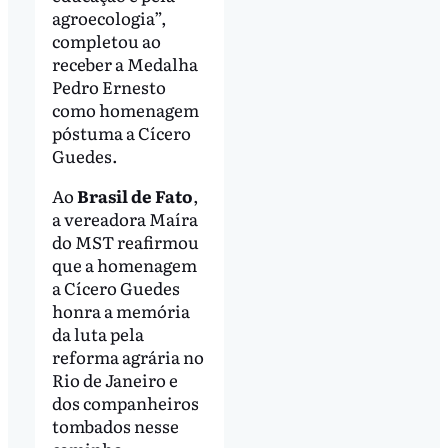
agroecologia”,
completou ao
receber a Medalha
Pedro Ernesto
como homenagem
póstuma a Cícero
Guedes.
Ao
Brasil de Fato
,
a vereadora Maíra
do MST reafirmou
que a homenagem
a Cícero Guedes
honra a memória
da luta pela
reforma agrária no
Rio de Janeiro e
dos companheiros
tombados nesse