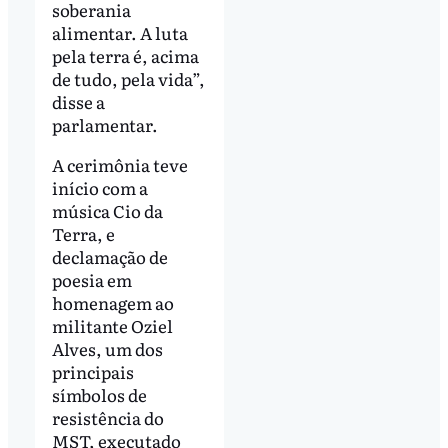
soberania
alimentar. A luta
pela terra é, acima
de tudo, pela vida”,
disse a
parlamentar.
A cerimônia teve
início com a
música Cio da
Terra, e
declamação de
poesia em
homenagem ao
militante Oziel
Alves, um dos
principais
símbolos de
resistência do
MST, executado