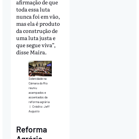
afirmação de que
toda essa luta
nunca foi em vão,
mas ela é produto
da construção de
uma luta justa e
que segue viva”,
disse Maíra.
Solenidade na
Câmara do Rio
reuniu
acampados e
assentados da
reforma agrária
|
Crédito: Jeff
Augusto
Reforma
Agrária