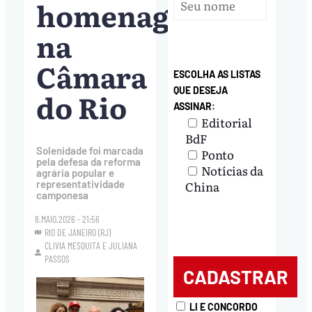
homenagens
na
Câmara
ESCOLHA AS LISTAS
QUE DESEJA
do Rio
ASSINAR:
Editorial
BdF
Solenidade foi marcada
Ponto
pela defesa da reforma
Notícias da
agrária popular e
China
representatividade
camponesa
8.MAIO.2026 - 21:56
RIO DE JANEIRO (RJ)
CLIVIA MESQUITA
E
JULIANA
PASSOS
LI E CONCORDO