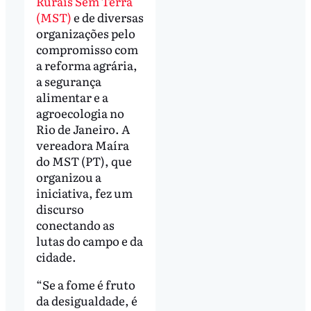
Rurais Sem Terra
(MST)
e de diversas
organizações pelo
compromisso com
a reforma agrária,
a segurança
alimentar e a
agroecologia no
Rio de Janeiro. A
vereadora Maíra
do MST (PT), que
organizou a
iniciativa, fez um
discurso
conectando as
lutas do campo e da
cidade.
“Se a fome é fruto
da desigualdade, é