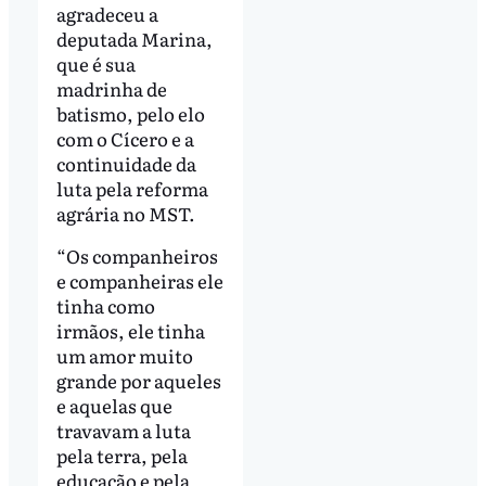
agradeceu a
deputada Marina,
que é sua
madrinha de
batismo, pelo elo
com o Cícero e a
continuidade da
luta pela reforma
agrária no MST.
“Os companheiros
e companheiras ele
tinha como
irmãos, ele tinha
um amor muito
grande por aqueles
e aquelas que
travavam a luta
pela terra, pela
educação e pela