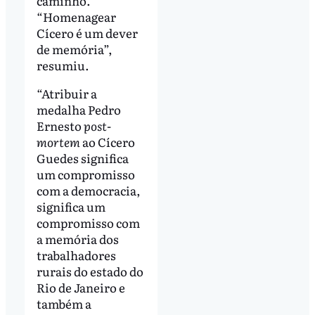
caminho.
“Homenagear
Cícero é um dever
de memória”,
resumiu.
“Atribuir a
medalha Pedro
Ernesto
post-
mortem
ao Cícero
Guedes significa
um compromisso
com a democracia,
significa um
compromisso com
a memória dos
trabalhadores
rurais do estado do
Rio de Janeiro e
também a