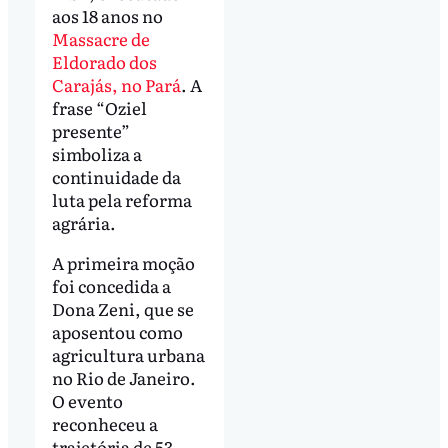
aos 18 anos no
Massacre de
Eldorado dos
Carajás, no Pará
. A
frase “Oziel
presente”
simboliza a
continuidade da
luta pela reforma
agrária.
A primeira moção
foi concedida a
Dona Zeni, que se
aposentou como
agricultura urbana
no Rio de Janeiro.
O evento
reconheceu a
trajetória de 53