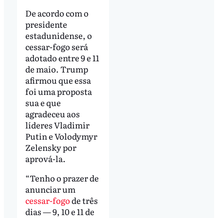
De acordo com o
presidente
estadunidense, o
cessar-fogo será
adotado entre 9 e 11
de maio. Trump
afirmou que essa
foi uma proposta
sua e que
agradeceu aos
líderes Vladimir
Putin e Volodymyr
Zelensky por
aprová-la.
“Tenho o prazer de
anunciar um
cessar-fogo
de três
dias — 9, 10 e 11 de