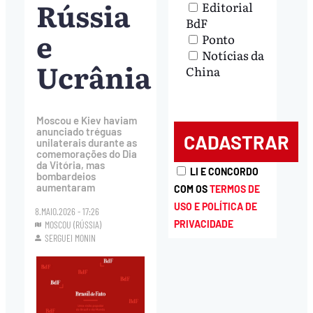
Rússia
Editorial
BdF
e
Ponto
Notícias da
Ucrânia
China
Moscou e Kiev haviam
anunciado tréguas
unilaterais durante as
comemorações do Dia
da Vitória, mas
LI E CONCORDO
bombardeios
aumentaram
COM OS
TERMOS DE
USO E POLÍTICA DE
8.MAIO.2026 - 17:26
PRIVACIDADE
MOSCOU (RÚSSIA)
SERGUEI MONIN