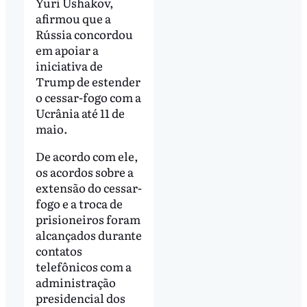
Yuri Ushakov,
afirmou que a
Rússia concordou
em apoiar a
iniciativa de
Trump de estender
o cessar-fogo com a
Ucrânia até 11 de
maio.
De acordo com ele,
os acordos sobre a
extensão do cessar-
fogo e a troca de
prisioneiros foram
alcançados durante
contatos
telefônicos com a
administração
presidencial dos