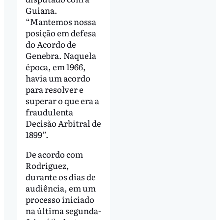
Guiana.
“Mantemos nossa
posição em defesa
do Acordo de
Genebra. Naquela
época, em 1966,
havia um acordo
para resolver e
superar o que era a
fraudulenta
Decisão Arbitral de
1899”.
De acordo com
Rodríguez,
durante os dias de
audiência, em um
processo iniciado
na última segunda-