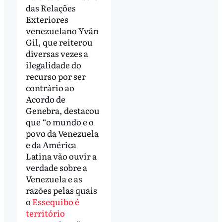
das Relações
Exteriores
venezuelano Yván
Gil, que reiterou
diversas vezes a
ilegalidade do
recurso por ser
contrário ao
Acordo de
Genebra, destacou
que “o mundo e o
povo da Venezuela
e da América
Latina vão ouvir a
verdade sobre a
Venezuela e as
razões pelas quais
o
Essequibo é
território