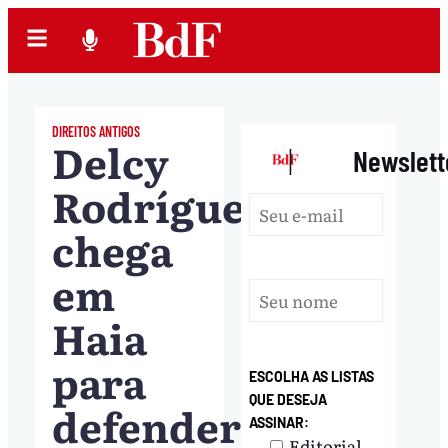
DIREITOS ANTIGOS
Delcy
|
Newslett
Rodríguez
chega
em
Haia
para
ESCOLHA AS LISTAS
QUE DESEJA
defender
ASSINAR:
Editorial