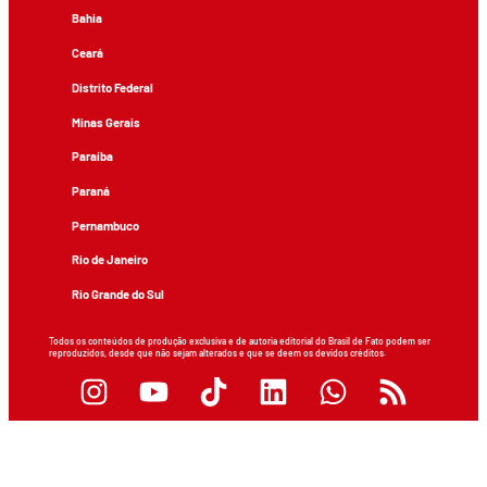
Bahia
Ceará
Distrito Federal
Minas Gerais
Paraíba
Paraná
Pernambuco
Rio de Janeiro
Rio Grande do Sul
Todos os conteúdos de produção exclusiva e de autoria editorial do Brasil de Fato podem ser
reproduzidos, desde que não sejam alterados e que se deem os devidos créditos.