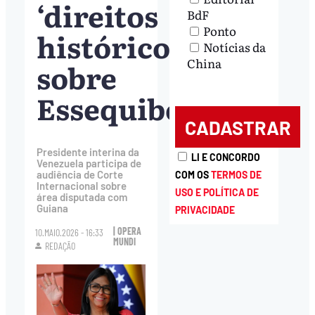
‘direitos
BdF
Ponto
históricos’
Notícias da
China
sobre
Essequibo
Presidente interina da
LI E CONCORDO
Venezuela participa de
audiência de Corte
COM OS
TERMOS DE
Internacional sobre
USO E POLÍTICA DE
área disputada com
Guiana
PRIVACIDADE
| OPERA
10.MAIO.2026 - 16:33
MUNDI
REDAÇÃO