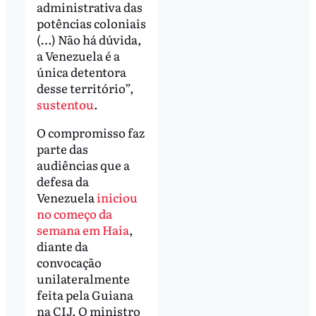
administrativa das
potências coloniais
(…) Não há dúvida,
a Venezuela é a
única detentora
desse território”,
sustentou
.
O compromisso faz
parte das
audiências que a
defesa da
Venezuela
iniciou
no começo da
semana em Haia
,
diante da
convocação
unilateralmente
feita pela Guiana
na CIJ. O ministro