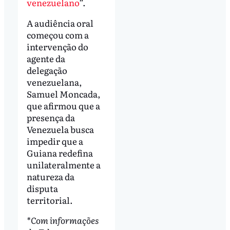
venezuelano
”.
A audiência oral
começou com a
intervenção do
agente da
delegação
venezuelana,
Samuel Moncada,
que afirmou que a
presença da
Venezuela busca
impedir que a
Guiana redefina
unilateralmente a
natureza da
disputa
territorial.
*Com informações