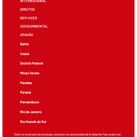
INTERNACIONAL
DIREITOS
BEM VIVER
SOCIOAMBIENTAL
OPINIÃO
Bahia
Ceará
Distrito Federal
Minas Gerais
Paraíba
Paraná
Pernambuco
Rio de Janeiro
Rio Grande do Sul
Todos os conteúdos de produção exclusiva e de autoria editorial do Brasil de Fato podem ser