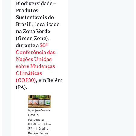
Biodiversidade –
Produtos
Sustentáveis do
Brasil”, localizado
na Zona Verde
(Green Zone),
durante a
30ª
Conferência das
Nações Unidas
sobre Mudanças
Climáticas
(COP30)
, em Belém
(PA).
O projeto Casa de
Elena foi
destaque na
COP30, em Belém
(PA).
|
Crédito:
Mariana Castro