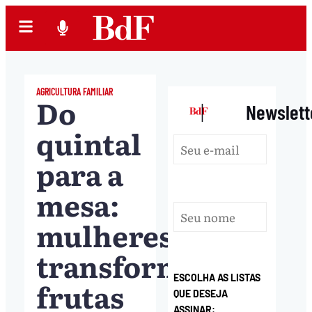
AGRICULTURA FAMILIAR
Do
|
Newslett
quintal
para a
mesa:
mulheres
transformam
ESCOLHA AS LISTAS
frutas
QUE DESEJA
ASSINAR: