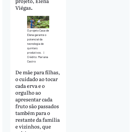
projeto, Elena
Viégas
.
O projeto Casa de
Elena garante o
potencial da
tecnologia de
quintais
produtivos.
|
Crédito: Mariana
Castro
De mãe para filhas,
o cuidado ao tocar
cada erva e o
orgulho ao
apresentar cada
fruto são passados
também para o
restante da família
e vizinhos, que