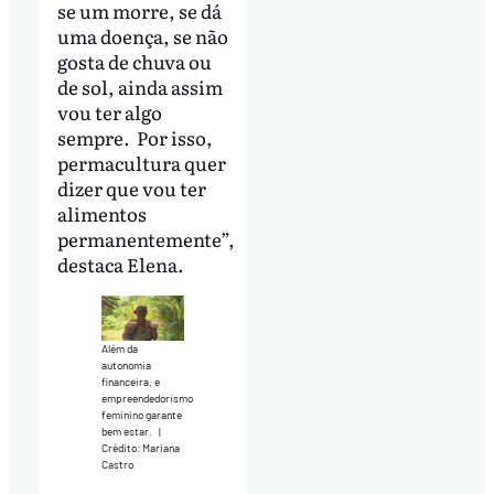
se um morre, se dá
uma doença, se não
gosta de chuva ou
de sol, ainda assim
vou ter algo
sempre. Por isso,
permacultura quer
dizer que vou ter
alimentos
permanentemente”,
destaca Elena.
Além da
autonomia
financeira, e
empreendedorismo
feminino garante
bem estar.
|
Crédito: Mariana
Castro