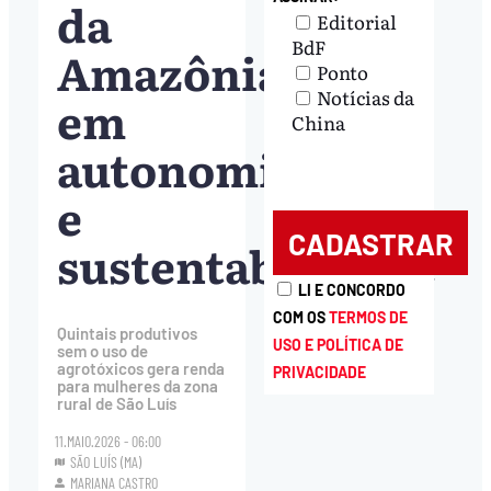
da
Editorial
BdF
Amazônia
Ponto
Notícias da
em
China
autonomia
e
sustentabilidade
LI E CONCORDO
COM OS
TERMOS DE
Quintais produtivos
USO E POLÍTICA DE
sem o uso de
agrotóxicos gera renda
PRIVACIDADE
para mulheres da zona
rural de São Luís
11.MAIO.2026 - 06:00
SÃO LUÍS (MA)
MARIANA CASTRO