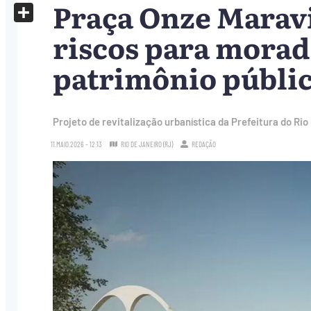
Praça Onze Marav
X
Share
riscos para morad
patrimônio públi
Projeto de revitalização urbanística da Prefeitura do Rio
11.MAIO.2026 - 12:13
RIO DE JANEIRO (RJ)
REDAÇÃO