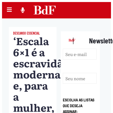
DESCANSO ESSENCIAL
‘Escala
|
Newslett
6×1 é a
escravidão
moderna
e, para
a
ESCOLHA AS LISTAS
mulher,
QUE DESEJA
ASSINAR: