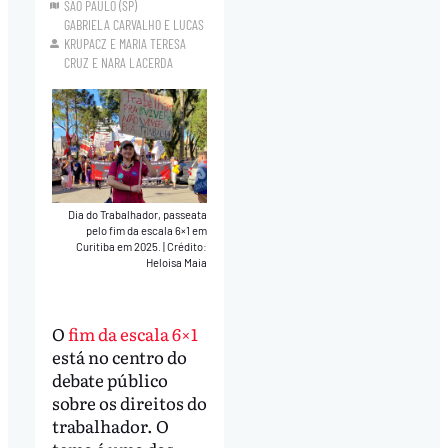
SÃO PAULO (SP)
GABRIELA CARVALHO
E
LUCAS
KRUPACZ
E
MARIA TERESA
CRUZ
E
NARA LACERDA
Dia do Trabalhador, passeata
pelo fim da escala 6×1 em
Curitiba em 2025.
|
Crédito:
Heloisa Maia
O
fim da escala 6×1
está no centro do
debate público
sobre os direitos do
trabalhador. O