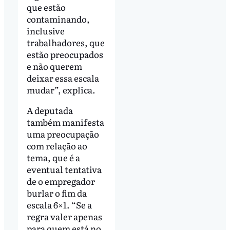
que estão
contaminando,
inclusive
trabalhadores, que
estão preocupados
e não querem
deixar essa escala
mudar”, explica.
A deputada
também manifesta
uma preocupação
com relação ao
tema, que é a
eventual tentativa
de o empregador
burlar o fim da
escala 6×1. “Se a
regra valer apenas
para quem está no