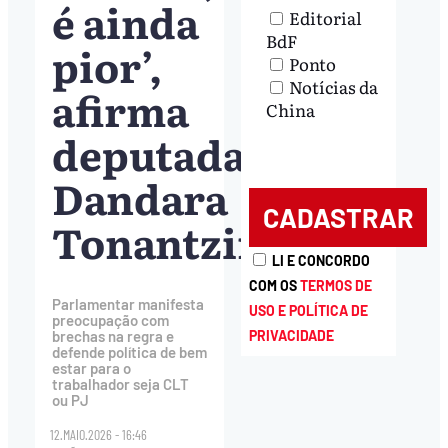
é ainda
Editorial
BdF
pior’,
Ponto
Notícias da
afirma
China
deputada
Dandara
Tonantzin
LI E CONCORDO
COM OS
TERMOS DE
Parlamentar manifesta
USO E POLÍTICA DE
preocupação com
PRIVACIDADE
brechas na regra e
defende política de bem
estar para o
trabalhador seja CLT
ou PJ
12.MAIO.2026 - 16:46