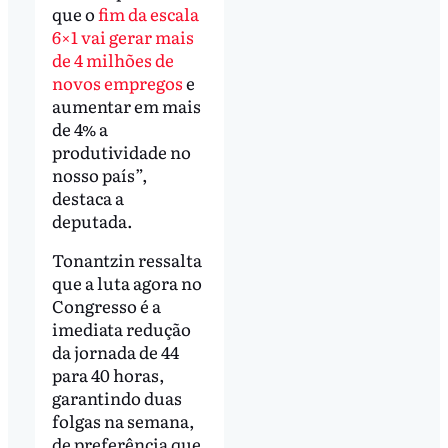
que o
fim da escala
6×1 vai gerar mais
de 4 milhões de
novos empregos
e
aumentar em mais
de 4% a
produtividade no
nosso país”,
destaca a
deputada.
Tonantzin ressalta
que a luta agora no
Congresso é a
imediata redução
da jornada de 44
para 40 horas,
garantindo duas
folgas na semana,
de preferência que