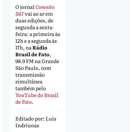
O jornal
Conexão
BdF
vai ao ar em
duas edições, de
segunda a sexta-
feira: a primeira às
12h e a segunda às
17h, na
Rádio
Brasil de Fato
,
98.9 FM na Grande
São Paulo, com
transmissão
simultânea
também pelo
YouTube do Brasil
de Fato
.
Editado por:
Luís
Indriunas