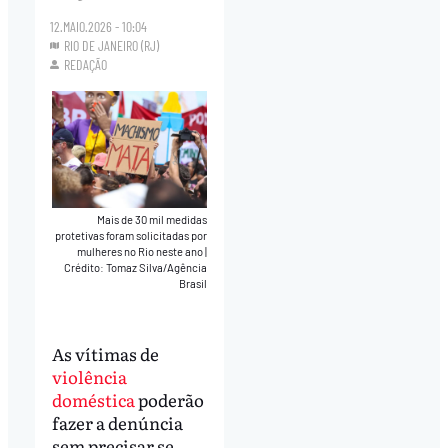
12.MAIO.2026 - 10:04
RIO DE JANEIRO (RJ)
REDAÇÃO
Mais de 30 mil medidas
protetivas foram solicitadas por
mulheres no Rio neste ano
|
Crédito: Tomaz Silva/Agência
Brasil
As vítimas de
violência
doméstica
poderão
fazer a denúncia
sem precisar se