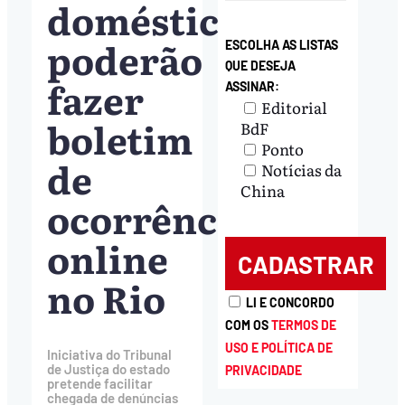
doméstica
poderão
ESCOLHA AS LISTAS
QUE DESEJA
fazer
ASSINAR:
Editorial
boletim
BdF
Ponto
de
Notícias da
China
ocorrência
online
no Rio
LI E CONCORDO
COM OS
TERMOS DE
USO E POLÍTICA DE
Iniciativa do Tribunal
de Justiça do estado
PRIVACIDADE
pretende facilitar
chegada de denúncias