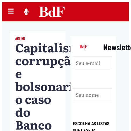
ARTIGO
Capitalismo,
|
Newslett
corrupção
e
bolsonarismo:
o caso
do
Banco
ESCOLHA AS LISTAS
QUE DESEJA