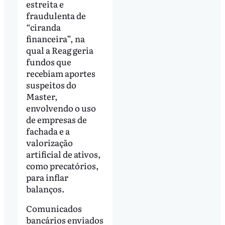
estreita e
fraudulenta de
“ciranda
financeira”, na
qual a Reag geria
fundos que
recebiam aportes
suspeitos do
Master,
envolvendo o uso
de empresas de
fachada e a
valorização
artificial de ativos,
como precatórios,
para inflar
balanços.
Comunicados
bancários enviados