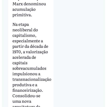
Marx denominou
acumulação
primitiva.
Na etapa
neoliberal do
capitalismo,
especialmente a
partir da década de
1970, a valorização
acelerada de
capitais
sobreacumulados
impulsionou a
transnacionalização
produtiva e a
financeirização.
Consolidou-se
uma nova
arquitetura da