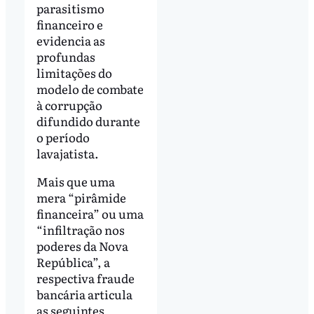
parasitismo
financeiro e
evidencia as
profundas
limitações do
modelo de combate
à corrupção
difundido durante
o período
lavajatista.
Mais que uma
mera “pirâmide
financeira” ou uma
“infiltração nos
poderes da Nova
República”, a
respectiva fraude
bancária articula
as seguintes