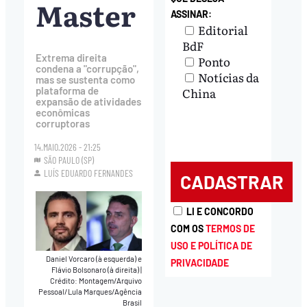
Master
ASSINAR:
Editorial
BdF
Extrema direita
Ponto
condena a "corrupção",
Notícias da
mas se sustenta como
China
plataforma de
expansão de atividades
econômicas
corruptoras
14.MAIO.2026 - 21:25
SÃO PAULO (SP)
LUÍS EDUARDO FERNANDES
LI E CONCORDO
COM OS
TERMOS DE
USO E POLÍTICA DE
Daniel Vorcaro (à esquerda) e
PRIVACIDADE
Flávio Bolsonaro (à direita)
|
Crédito: Montagem/Arquivo
Pessoal/Lula Marques/Agência
Brasil