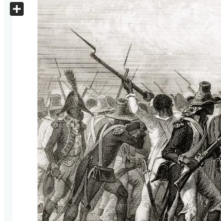
X
Share