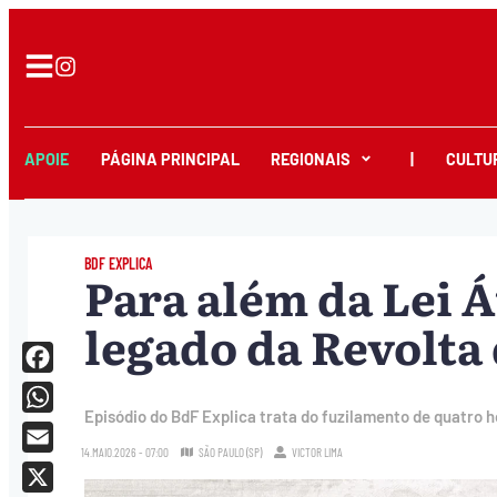
APOIE
PÁGINA PRINCIPAL
REGIONAIS
|
CULTU
BDF EXPLICA
Para além da Lei Á
legado da Revolta
Facebook
Episódio do BdF Explica trata do fuzilamento de quatro h
WhatsApp
14.MAIO.2026 - 07:00
SÃO PAULO (SP)
VICTOR LIMA
Email