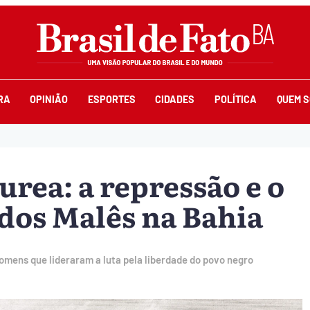
RA
OPINIÃO
ESPORTES
CIDADES
POLÍTICA
QUEM 
urea: a repressão e o
 dos Malês na Bahia
omens que lideraram a luta pela liberdade do povo negro