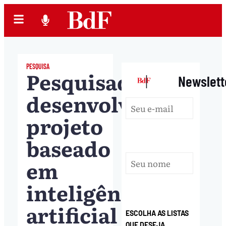
PESQUISA
Pesquisadores
|
Newslett
desenvolvem
projeto
baseado
em
inteligência
artificial
ESCOLHA AS LISTAS
QUE DESEJA