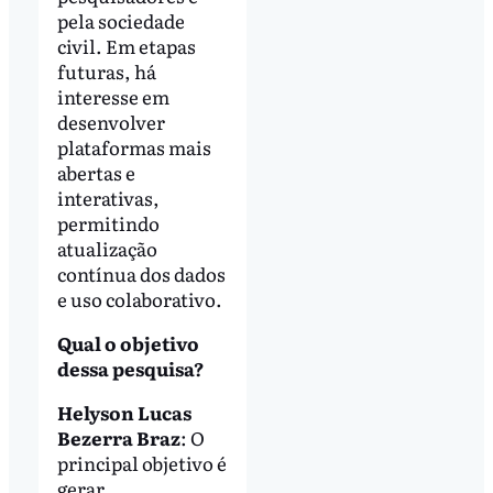
pela sociedade
civil. Em etapas
futuras, há
interesse em
desenvolver
plataformas mais
abertas e
interativas,
permitindo
atualização
contínua dos dados
e uso colaborativo.
Qual o objetivo
dessa pesquisa?
Helyson Lucas
Bezerra Braz
: O
principal objetivo é
gerar