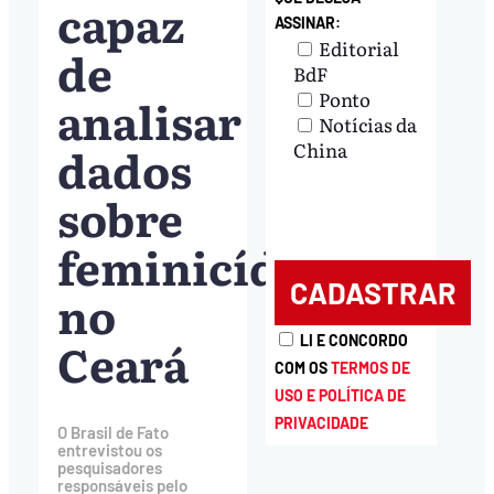
capaz
ASSINAR:
Editorial
de
BdF
Ponto
analisar
Notícias da
dados
China
sobre
feminicídio
no
Ceará
LI E CONCORDO
COM OS
TERMOS DE
USO E POLÍTICA DE
PRIVACIDADE
O Brasil de Fato
entrevistou os
pesquisadores
responsáveis pelo